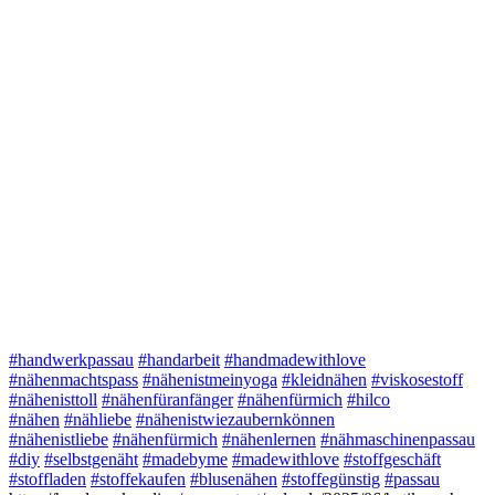
#handwerkpassau
#handarbeit
#handmadewithlove
#nähenmachtspass
#nähenistmeinyoga
#kleidnähen
#viskosestoff
#nähenisttoll
#nähenfüranfänger
#nähenfürmich
#hilco
#nähen
#nähliebe
#nähenistwiezaubernkönnen
#nähenistliebe
#nähenfürmich
#nähenlernen
#nähmaschinenpassau
#diy
#selbstgenäht
#madebyme
#madewithlove
#stoffgeschäft
#stoffladen
#stoffekaufen
#blusenähen
#stoffegünstig
#passau