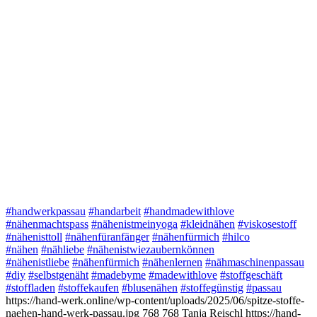
#handwerkpassau
#handarbeit
#handmadewithlove
#nähenmachtspass
#nähenistmeinyoga
#kleidnähen
#viskosestoff
#nähenisttoll
#nähenfüranfänger
#nähenfürmich
#hilco
#nähen
#nähliebe
#nähenistwiezaubernkönnen
#nähenistliebe
#nähenfürmich
#nähenlernen
#nähmaschinenpassau
#diy
#selbstgenäht
#madebyme
#madewithlove
#stoffgeschäft
#stoffladen
#stoffekaufen
#blusenähen
#stoffegünstig
#passau
https://hand-werk.online/wp-content/uploads/2025/06/spitze-stoffe-
naehen-hand-werk-passau.jpg
768
768
Tanja Reischl
https://hand-