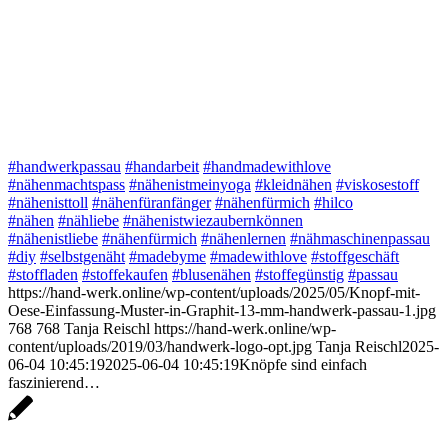
#handwerkpassau
#handarbeit
#handmadewithlove
#nähenmachtspass
#nähenistmeinyoga
#kleidnähen
#viskosestoff
#nähenisttoll
#nähenfüranfänger
#nähenfürmich
#hilco
#nähen
#nähliebe
#nähenistwiezaubernkönnen
#nähenistliebe
#nähenfürmich
#nähenlernen
#nähmaschinenpassau
#diy
#selbstgenäht
#madebyme
#madewithlove
#stoffgeschäft
#stoffladen
#stoffekaufen
#blusenähen
#stoffegünstig
#passau
https://hand-werk.online/wp-content/uploads/2025/05/Knopf-mit-
Oese-Einfassung-Muster-in-Graphit-13-mm-handwerk-passau-1.jpg
768
768
Tanja Reischl
https://hand-werk.online/wp-
content/uploads/2019/03/handwerk-logo-opt.jpg
Tanja Reischl
2025-
06-04 10:45:19
2025-06-04 10:45:19
Knöpfe sind einfach
faszinierend…