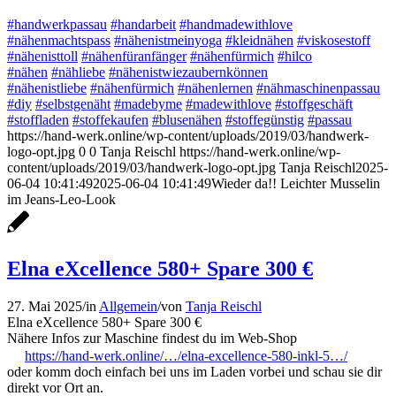
#handwerkpassau
#handarbeit
#handmadewithlove
#nähenmachtspass
#nähenistmeinyoga
#kleidnähen
#viskosestoff
#nähenisttoll
#nähenfüranfänger
#nähenfürmich
#hilco
#nähen
#nähliebe
#nähenistwiezaubernkönnen
#nähenistliebe
#nähenfürmich
#nähenlernen
#nähmaschinenpassau
#diy
#selbstgenäht
#madebyme
#madewithlove
#stoffgeschäft
#stoffladen
#stoffekaufen
#blusenähen
#stoffegünstig
#passau
https://hand-werk.online/wp-content/uploads/2019/03/handwerk-
logo-opt.jpg
0
0
Tanja Reischl
https://hand-werk.online/wp-
content/uploads/2019/03/handwerk-logo-opt.jpg
Tanja Reischl
2025-
06-04 10:41:49
2025-06-04 10:41:49
Wieder da!! Leichter Musselin
im Jeans-Leo-Look
Elna eXcellence 580+ Spare 300 €
27. Mai 2025
/
in
Allgemein
/
von
Tanja Reischl
Elna eXcellence 580+ Spare 300 €
Nähere Infos zur Maschine findest du im Web-Shop
https://hand-werk.online/…/elna-excellence-580-inkl-5…/
oder komm doch einfach bei uns im Laden vorbei und schau sie dir
direkt vor Ort an.