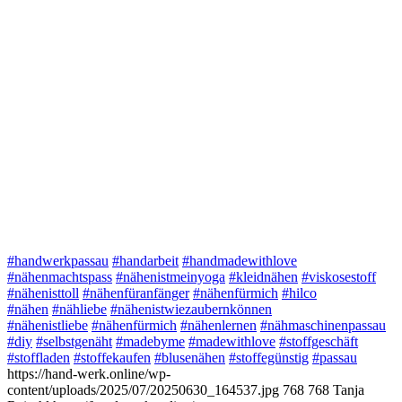
#handwerkpassau
#handarbeit
#handmadewithlove
#nähenmachtspass
#nähenistmeinyoga
#kleidnähen
#viskosestoff
#nähenisttoll
#nähenfüranfänger
#nähenfürmich
#hilco
#nähen
#nähliebe
#nähenistwiezaubernkönnen
#nähenistliebe
#nähenfürmich
#nähenlernen
#nähmaschinenpassau
#diy
#selbstgenäht
#madebyme
#madewithlove
#stoffgeschäft
#stoffladen
#stoffekaufen
#blusenähen
#stoffegünstig
#passau
https://hand-werk.online/wp-
content/uploads/2025/07/20250630_164537.jpg
768
768
Tanja