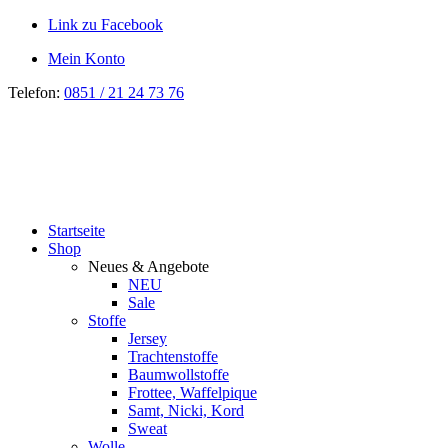
Link zu Facebook
Mein Konto
Telefon:
0851 / 21 24 73 76
Startseite
Shop
Neues & Angebote
NEU
Sale
Stoffe
Jersey
Trachtenstoffe
Baumwollstoffe
Frottee, Waffelpique
Samt, Nicki, Kord
Sweat
Wolle