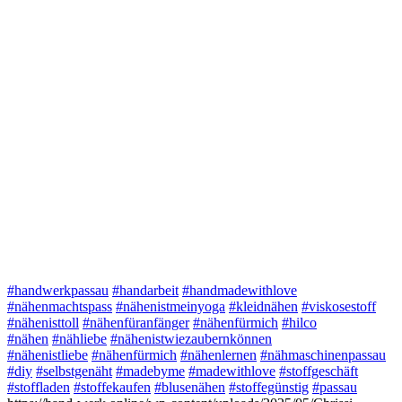
#handwerkpassau
#handarbeit
#handmadewithlove
#nähenmachtspass
#nähenistmeinyoga
#kleidnähen
#viskosestoff
#nähenisttoll
#nähenfüranfänger
#nähenfürmich
#hilco
#nähen
#nähliebe
#nähenistwiezaubernkönnen
#nähenistliebe
#nähenfürmich
#nähenlernen
#nähmaschinenpassau
#diy
#selbstgenäht
#madebyme
#madewithlove
#stoffgeschäft
#stoffladen
#stoffekaufen
#blusenähen
#stoffegünstig
#passau