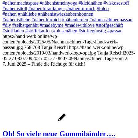
#nähenmachtspass
#nähenistmeinyoga
#kleidnähen
#viskosestoff
#nähenisttoll
#nähenfüranfänger
#nähenfürmich
#hilco
#nähen
#nähliebe
#nähenistwiezaubernkönnen
#nähenistliebe
#nähenfürmich
#nähenlernen
#nähmaschinenpassau
#diy
#selbstgenäht
#madebyme
#madewithlove
#stoffgeschäft
#stoffladen
#stoffekaufen
#blusenähen
#stoffegünstig
#passau
https://hand-werk.online/wp-
content/uploads/2025/05/Naehmaschinen-Tage-hand-werk-
passau.jpg
768
768
Tanja Reischl
https://hand-werk.online/wp-
content/uploads/2019/03/handwerk-logo-opt.jpg
Tanja Reischl
2025-
05-27 08:07:09
2025-05-27 08:07:09
Nähmaschinen-Tage vom 2. –
7. Juni 2025 – Finde die Richtige für dich!
Oh! So viele neue Gummibänder….