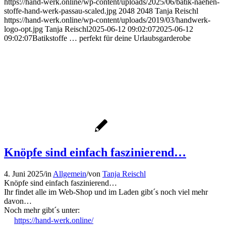
https://hand-werk.online/wp-content/uploads/2025/06/batik-naehen-
stoffe-hand-werk-passau-scaled.jpg
2048
2048
Tanja Reischl
https://hand-werk.online/wp-content/uploads/2019/03/handwerk-
logo-opt.jpg
Tanja Reischl
2025-06-12 09:02:07
2025-06-12
09:02:07
Batikstoffe … perfekt für deine Urlaubsgarderobe
Knöpfe sind einfach faszinierend…
4. Juni 2025
/
in
Allgemein
/
von
Tanja Reischl
Knöpfe sind einfach faszinierend…
Ihr findet alle im Web-Shop und im Laden gibt´s noch viel mehr
davon…
Noch mehr gibt´s unter:
https://hand-werk.online/