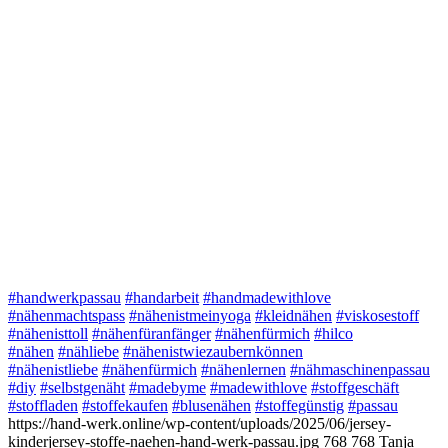
#handwerkpassau
#handarbeit
#handmadewithlove
#nähenmachtspass
#nähenistmeinyoga
#kleidnähen
#viskosestoff
#nähenisttoll
#nähenfüranfänger
#nähenfürmich
#hilco
#nähen
#nähliebe
#nähenistwiezaubernkönnen
#nähenistliebe
#nähenfürmich
#nähenlernen
#nähmaschinenpassau
#diy
#selbstgenäht
#madebyme
#madewithlove
#stoffgeschäft
#stoffladen
#stoffekaufen
#blusenähen
#stoffegünstig
#passau
https://hand-werk.online/wp-content/uploads/2025/06/jersey-
kinderjersey-stoffe-naehen-hand-werk-passau.jpg
768
768
Tanja