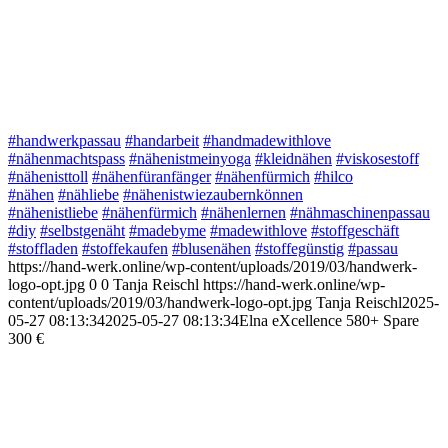
#handwerkpassau
#handarbeit
#handmadewithlove
#nähenmachtspass
#nähenistmeinyoga
#kleidnähen
#viskosestoff
#nähenisttoll
#nähenfüranfänger
#nähenfürmich
#hilco
#nähen
#nähliebe
#nähenistwiezaubernkönnen
#nähenistliebe
#nähenfürmich
#nähenlernen
#nähmaschinenpassau
#diy
#selbstgenäht
#madebyme
#madewithlove
#stoffgeschäft
#stoffladen
#stoffekaufen
#blusenähen
#stoffegünstig
#passau
https://hand-werk.online/wp-content/uploads/2019/03/handwerk-
logo-opt.jpg
0
0
Tanja Reischl
https://hand-werk.online/wp-
content/uploads/2019/03/handwerk-logo-opt.jpg
Tanja Reischl
2025-
05-27 08:13:34
2025-05-27 08:13:34
Elna eXcellence 580+ Spare
300 €