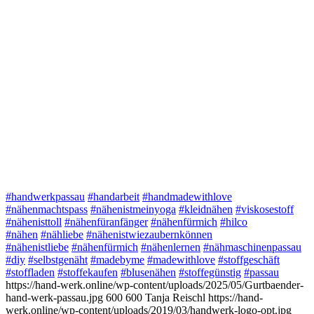
#handwerkpassau
#handarbeit
#handmadewithlove
#nähenmachtspass
#nähenistmeinyoga
#kleidnähen
#viskosestoff
#nähenisttoll
#nähenfüranfänger
#nähenfürmich
#hilco
#nähen
#nähliebe
#nähenistwiezaubernkönnen
#nähenistliebe
#nähenfürmich
#nähenlernen
#nähmaschinenpassau
#diy
#selbstgenäht
#madebyme
#madewithlove
#stoffgeschäft
#stoffladen
#stoffekaufen
#blusenähen
#stoffegünstig
#passau
https://hand-werk.online/wp-content/uploads/2025/05/Gurtbaender-
hand-werk-passau.jpg
600
600
Tanja Reischl
https://hand-
werk.online/wp-content/uploads/2019/03/handwerk-logo-opt.jpg