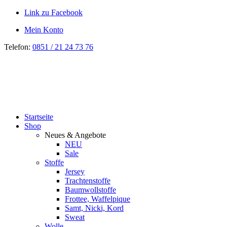
Link zu Facebook
Mein Konto
Telefon:
0851 / 21 24 73 76
Startseite
Shop
Neues & Angebote
NEU
Sale
Stoffe
Jersey
Trachtenstoffe
Baumwollstoffe
Frottee, Waffelpique
Samt, Nicki, Kord
Sweat
Wolle