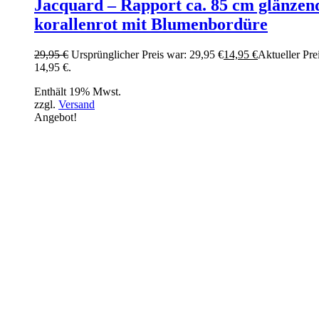
Jacquard – Rapport ca. 85 cm glänzen
korallenrot mit Blumenbordüre
29,95
€
Ursprünglicher Preis war: 29,95 €
14,95
€
Aktueller Prei
14,95 €.
Enthält 19% Mwst.
zzgl.
Versand
Angebot!