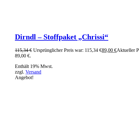
Dirndl – Stoffpaket „Chrissi“
115,34
€
Ursprünglicher Preis war: 115,34 €
89,00
€
Aktueller Pr
89,00 €.
Enthält 19% Mwst.
zzgl.
Versand
Angebot!