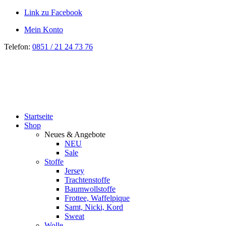
Link zu Facebook
Mein Konto
Telefon:
0851 / 21 24 73 76
Startseite
Shop
Neues & Angebote
NEU
Sale
Stoffe
Jersey
Trachtenstoffe
Baumwollstoffe
Frottee, Waffelpique
Samt, Nicki, Kord
Sweat
Wolle