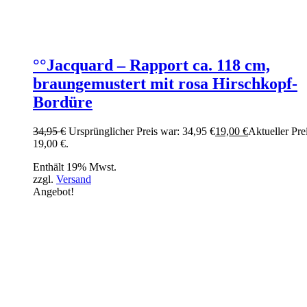
°°Jacquard – Rapport ca. 118 cm,
braungemustert mit rosa Hirschkopf-
Bordüre
34,95
€
Ursprünglicher Preis war: 34,95 €
19,00
€
Aktueller Prei
19,00 €.
Enthält 19% Mwst.
zzgl.
Versand
Angebot!