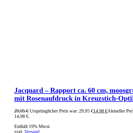
Jacquard – Rapport ca. 60 cm, moosg
mit Rosenaufdruck in Kreuzstich-Opti
29,95
€
Ursprünglicher Preis war: 29,95 €
14,98
€
Aktueller Prei
14,98 €.
Enthält 19% Mwst.
zzgl.
Versand