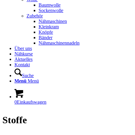
Baumwolle
Sockenwolle
Zubehör
Nähmaschinen
Kleinkram
Knöpfe
Bänder
Nähmaschinennadeln
Über uns
Nähkurse
Aktuelles
Kontakt
Suche
Menü
Menü
0
Einkaufswagen
Stoffe