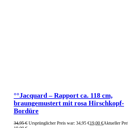
°°Jacquard – Rapport ca. 118 cm,
braungemustert mit rosa Hirschkopf-
Bordüre
34,95
€
Ursprünglicher Preis war: 34,95 €
19,00
€
Aktueller Prei