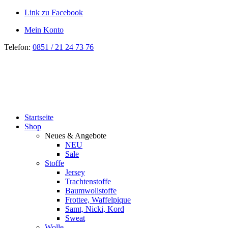
Link zu Facebook
Mein Konto
Telefon:
0851 / 21 24 73 76
Startseite
Shop
Neues & Angebote
NEU
Sale
Stoffe
Jersey
Trachtenstoffe
Baumwollstoffe
Frottee, Waffelpique
Samt, Nicki, Kord
Sweat
Wolle