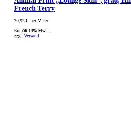
Animal Print „Lounge Skin“, grau, Hil
French Terry
20,95
€
per Meter
Enthält 19% Mwst.
zzgl.
Versand