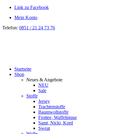
Link zu Facebook
Mein Konto
Telefon:
0851 / 21 24 73 76
Startseite
Shop
Neues & Angebote
NEU
Sale
Stoffe
Jersey
Trachtenstoffe
Baumwollstoffe
Frottee, Waffelpique
Samt, Nicki, Kord
Sweat
Wolle