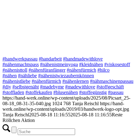
#handwerkpassau
#handarbeit
#handmadewithlove
#nähenmachtspass
#nähenistmeinyoga
#kleidnähen
#viskosestoff
#nähenisttoll
#nähenfüranfänger
#nähenfürmich
#hilco
#nähen
#nähliebe
#nähenistwiezaubernkönnen
#nähenistliebe
#nähenfürmich
#nähenlernen
#nähmaschinenpassau
#diy
#selbstgenäht
#madebyme
#madewithlove
#stoffgeschäft
#stoffladen
#stoffekaufen
#blusenähen
#stoffegünstig
#passau
https://hand-werk.online/wp-content/uploads/2025/08/Picsart_25-
08-18_08-31-35-040.jpg
1024
768
Tanja Reischl
https://hand-
werk.online/wp-content/uploads/2019/03/handwerk-logo-opt.jpg
Tanja Reischl
2025-08-18 11:16:55
2025-08-18 11:16:55
Reste
Röllchen Aktion