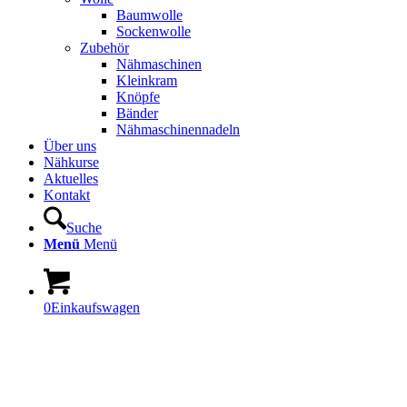
Baumwolle
Sockenwolle
Zubehör
Nähmaschinen
Kleinkram
Knöpfe
Bänder
Nähmaschinennadeln
Über uns
Nähkurse
Aktuelles
Kontakt
Suche
Menü
Menü
0
Einkaufswagen