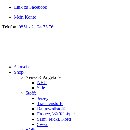
Link zu Facebook
Mein Konto
Telefon:
0851 / 21 24 73 76
Startseite
Shop
Neues & Angebote
NEU
Sale
Stoffe
Jersey
Trachtenstoffe
Baumwollstoffe
Frottee, Waffelpique
Samt, Nicki, Kord
Sweat
Wolle