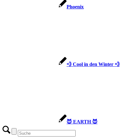
Phoenix
💨 Cool in den Winter 💨
😈 EARTH 😈