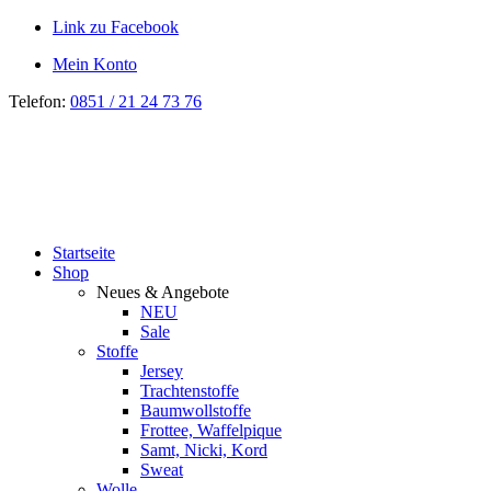
Link zu Facebook
Mein Konto
Telefon:
0851 / 21 24 73 76
Startseite
Shop
Neues & Angebote
NEU
Sale
Stoffe
Jersey
Trachtenstoffe
Baumwollstoffe
Frottee, Waffelpique
Samt, Nicki, Kord
Sweat
Wolle