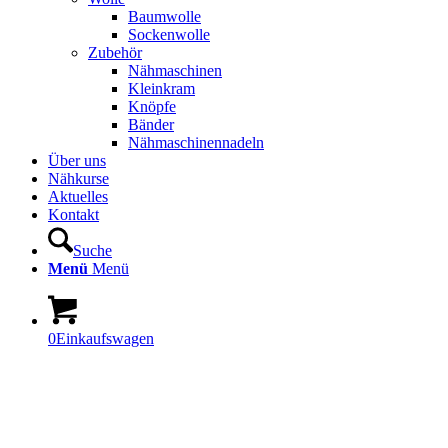
Baumwolle
Sockenwolle
Zubehör
Nähmaschinen
Kleinkram
Knöpfe
Bänder
Nähmaschinennadeln
Über uns
Nähkurse
Aktuelles
Kontakt
Suche
Menü
Menü
0
Einkaufswagen