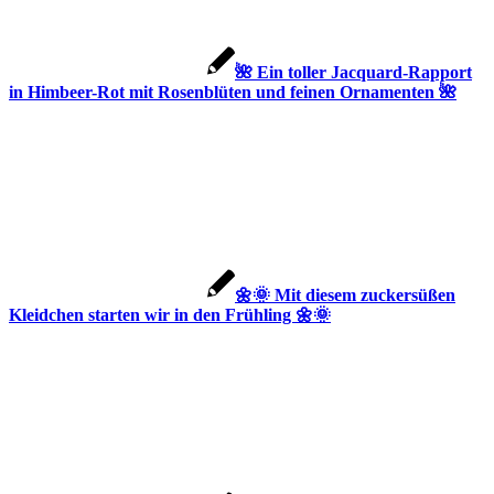
🌺 Ein toller Jacquard-Rapport
in Himbeer-Rot mit Rosenblüten und feinen Ornamenten 🌺
🌼🌞 Mit diesem zuckersüßen
Kleidchen starten wir in den Frühling 🌼🌞