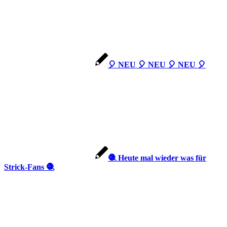
🎈 NEU 🎈 NEU 🎈 NEU 🎈
🧶 Heute mal wieder was für
Strick-Fans 🧶