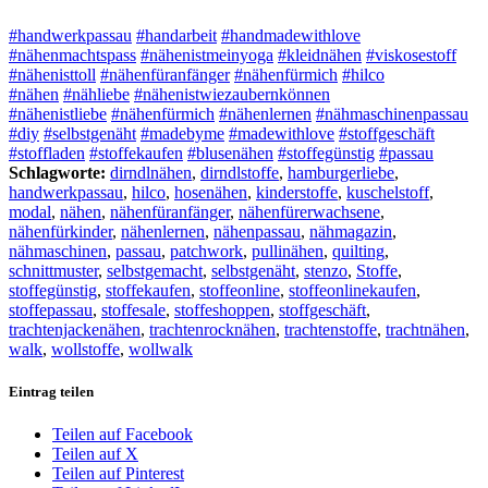
#handwerkpassau
#handarbeit
#handmadewithlove
#nähenmachtspass
#nähenistmeinyoga
#kleidnähen
#viskosestoff
#nähenisttoll
#nähenfüranfänger
#nähenfürmich
#hilco
#nähen
#nähliebe
#nähenistwiezaubernkönnen
#nähenistliebe
#nähenfürmich
#nähenlernen
#nähmaschinenpassau
#diy
#selbstgenäht
#madebyme
#madewithlove
#stoffgeschäft
#stoffladen
#stoffekaufen
#blusenähen
#stoffegünstig
#passau
Schlagworte:
dirndlnähen
,
dirndlstoffe
,
hamburgerliebe
,
handwerkpassau
,
hilco
,
hosenähen
,
kinderstoffe
,
kuschelstoff
,
modal
,
nähen
,
nähenfüranfänger
,
nähenfürerwachsene
,
nähenfürkinder
,
nähenlernen
,
nähenpassau
,
nähmagazin
,
nähmaschinen
,
passau
,
patchwork
,
pullinähen
,
quilting
,
schnittmuster
,
selbstgemacht
,
selbstgenäht
,
stenzo
,
Stoffe
,
stoffegünstig
,
stoffekaufen
,
stoffeonline
,
stoffeonlinekaufen
,
stoffepassau
,
stoffesale
,
stoffeshoppen
,
stoffgeschäft
,
trachtenjackenähen
,
trachtenrocknähen
,
trachtenstoffe
,
trachtnähen
,
walk
,
wollstoffe
,
wollwalk
Eintrag teilen
Teilen auf Facebook
Teilen auf X
Teilen auf Pinterest