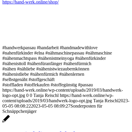
https://hand-werk.online/shop/
#handwerkpassau #handarbeit #handmadewithlove
#nahenfürkinder #elna #nähmaschinepassau #nähmaschine
#nähenmachtspass #nähenistmeinyoga #nähenfürkinder
#nähenisttoll #nähenfüranfänger #nähenfürmich
#nähen #nähliebe #nähenistwiezaubernkönnen
#nähenistliebe #nähenfürmich #nähenlernen
#selbstgenäht #stoffgeschäft
#stoffladen #stoffekaufen #stoffegünstig #passau
https://hand-werk.online/wp-content/uploads/2019/03/handwerk-
logo-opt.jpg
0
0
Tanja Reischl
https://hand-werk.online/wp-
content/uploads/2019/03/handwerk-logo-opt.jpg
Tanja Reischl
2023-
05-05 08:08:22
2023-05-05 08:09:27
Sonderposten für
Schnäppchenjäger