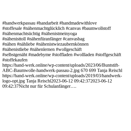
#handwerkpassau #handarbeit #handmadewithlove
#stoffesale #nähenmachtglücklich #canvas #baumwollstoff
#nähenmachtsüchtig #nähenistmeinyoga
#nähenisttoll #nähenfüranfänger #canvasbag
#nähen #nähliebe #nähenistwiezaubernkönnen
#nähenistliebe #nähenlernen #wollgeschäft
#selbstgenäht #madebyme #stoffladen #wollladen #stoffgeschäft
#stoffekaufen
https://hand-werk.online/wp-content/uploads/2023/06/Buntstift-
ABC-Baumwolle-handwerk-passau-2.jpg
670
699
Tanja Reischl
https://hand-werk.online/wp-content/uploads/2019/03/handwerk-
logo-opt.jpg
Tanja Reischl
2023-06-12 09:42:37
2023-06-12
09:42:37
Nicht nur für Schulanfänger….