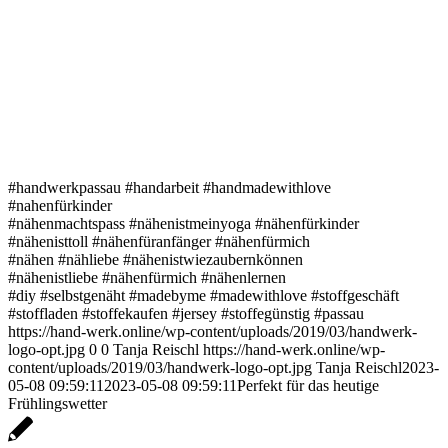
#handwerkpassau #handarbeit #handmadewithlove
#nahenfürkinder
#nähenmachtspass #nähenistmeinyoga #nähenfürkinder
#nähenisttoll #nähenfüranfänger #nähenfürmich
#nähen #nähliebe #nähenistwiezaubernkönnen
#nähenistliebe #nähenfürmich #nähenlernen
#diy #selbstgenäht #madebyme #madewithlove #stoffgeschäft
#stoffladen #stoffekaufen #jersey #stoffegünstig #passau
https://hand-werk.online/wp-content/uploads/2019/03/handwerk-
logo-opt.jpg
0
0
Tanja Reischl
https://hand-werk.online/wp-
content/uploads/2019/03/handwerk-logo-opt.jpg
Tanja Reischl
2023-
05-08 09:59:11
2023-05-08 09:59:11
Perfekt für das heutige
Frühlingswetter