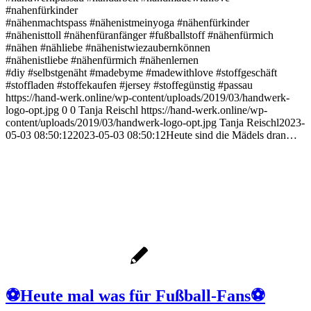
#nahenfürkinder
#nähenmachtspass #nähenistmeinyoga #nähenfürkinder
#nähenisttoll #nähenfüranfänger #fußballstoff #nähenfürmich
#nähen #nähliebe #nähenistwiezaubernkönnen
#nähenistliebe #nähenfürmich #nähenlernen
#diy #selbstgenäht #madebyme #madewithlove #stoffgeschäft
#stoffladen #stoffekaufen #jersey #stoffegünstig #passau
https://hand-werk.online/wp-content/uploads/2019/03/handwerk-
logo-opt.jpg
0
0
Tanja Reischl
https://hand-werk.online/wp-
content/uploads/2019/03/handwerk-logo-opt.jpg
Tanja Reischl
2023-
05-03 08:50:12
2023-05-03 08:50:12
Heute sind die Mädels dran…
⚽️Heute mal was für Fußball-Fans⚽️