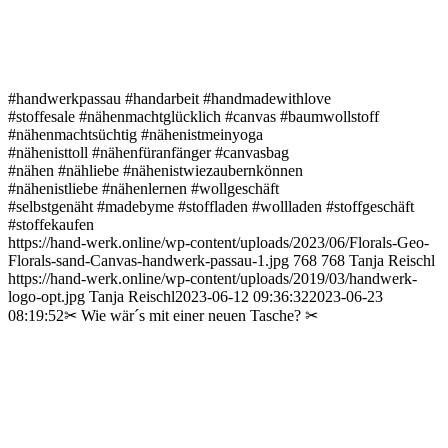
#handwerkpassau #handarbeit #handmadewithlove
#stoffesale #nähenmachtglücklich #canvas #baumwollstoff
#nähenmachtsüchtig #nähenistmeinyoga
#nähenisttoll #nähenfüranfänger #canvasbag
#nähen #nähliebe #nähenistwiezaubernkönnen
#nähenistliebe #nähenlernen #wollgeschäft
#selbstgenäht #madebyme #stoffladen #wollladen #stoffgeschäft
#stoffekaufen
https://hand-werk.online/wp-content/uploads/2023/06/Florals-Geo-
Florals-sand-Canvas-handwerk-passau-1.jpg
768
768
Tanja Reischl
https://hand-werk.online/wp-content/uploads/2019/03/handwerk-
logo-opt.jpg
Tanja Reischl
2023-06-12 09:36:32
2023-06-23
08:19:52
✂ Wie wär´s mit einer neuen Tasche? ✂