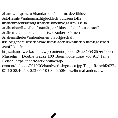
#handwerkpassau #handarbeit #handmadewithlove
#stoffesale #nähenmachtglücklich #blusenstoffe
#nähenmachtsüchtig #nähenistmeinyoga #musselin
#nähenisttoll #nähenfüranfänger #blusenähen #blusenstoff
#nähen #nähliebe #nähenistwiezaubernkönnen
#nähenistliebe #nähenlernen #wollgeschäft
#selbstgenäht #madebyme #stoffladen #wollladen #stoffgeschäft
#stoffekaufen
https://hand-werk.online/wp-content/uploads/2023/05/Glitzerfaeden-
Musselin-–-Double-Gauze-100-Baumwolle-1.jpg
768
917
Tanja
Reischl
https://hand-werk.online/wp-
content/uploads/2019/03/handwerk-logo-opt.jpg
Tanja Reischl
2023-
05-10 08:46:50
2023-05-10 08:46:50
Musselin mal anders ….