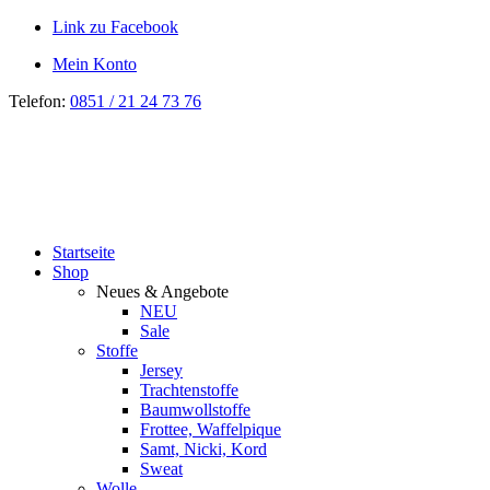
Link zu Facebook
Mein Konto
Telefon:
0851 / 21 24 73 76
Startseite
Shop
Neues & Angebote
NEU
Sale
Stoffe
Jersey
Trachtenstoffe
Baumwollstoffe
Frottee, Waffelpique
Samt, Nicki, Kord
Sweat
Wolle