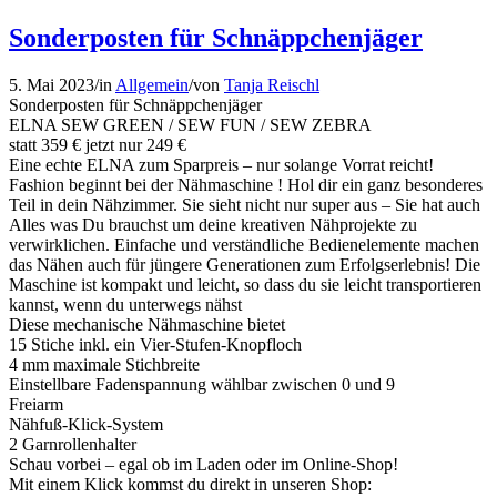
Sonderposten für Schnäppchenjäger
5. Mai 2023
/
in
Allgemein
/
von
Tanja Reischl
Sonderposten für Schnäppchenjäger
ELNA SEW GREEN / SEW FUN / SEW ZEBRA
statt 359 € jetzt nur 249 €
Eine echte ELNA zum Sparpreis – nur solange Vorrat reicht!
Fashion beginnt bei der Nähmaschine ! Hol dir ein ganz besonderes
Teil in dein Nähzimmer. Sie sieht nicht nur super aus – Sie hat auch
Alles was Du brauchst um deine kreativen Nähprojekte zu
verwirklichen. Einfache und verständliche Bedienelemente machen
das Nähen auch für jüngere Generationen zum Erfolgserlebnis! Die
Maschine ist kompakt und leicht, so dass du sie leicht transportieren
kannst, wenn du unterwegs nähst
Diese mechanische Nähmaschine bietet
15 Stiche inkl. ein Vier-Stufen-Knopfloch
4 mm maximale Stichbreite
Einstellbare Fadenspannung wählbar zwischen 0 und 9
Freiarm
Nähfuß-Klick-System
2 Garnrollenhalter
Schau vorbei – egal ob im Laden oder im Online-Shop!
Mit einem Klick kommst du direkt in unseren Shop: