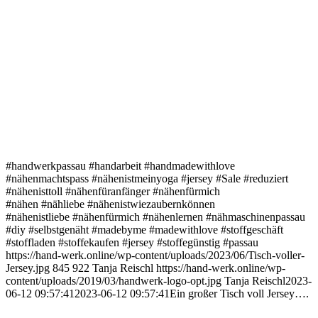
#handwerkpassau #handarbeit #handmadewithlove
#nähenmachtspass #nähenistmeinyoga #jersey #Sale #reduziert
#nähenisttoll #nähenfüranfänger #nähenfürmich
#nähen #nähliebe #nähenistwiezaubernkönnen
#nähenistliebe #nähenfürmich #nähenlernen #nähmaschinenpassau
#diy #selbstgenäht #madebyme #madewithlove #stoffgeschäft
#stoffladen #stoffekaufen #jersey #stoffegünstig #passau
https://hand-werk.online/wp-content/uploads/2023/06/Tisch-voller-
Jersey.jpg
845
922
Tanja Reischl
https://hand-werk.online/wp-
content/uploads/2019/03/handwerk-logo-opt.jpg
Tanja Reischl
2023-
06-12 09:57:41
2023-06-12 09:57:41
Ein großer Tisch voll Jersey….