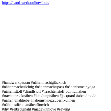
https://hand-werk.online/shop/
#handwerkpassau #nähenmachtglücklich
#nähenmachtsüchtig #nähenmachtspass #nähenistmeinyoga
#nähenisttoll #dirndlstoff #Trachtenstoff #dirndlnähen
#trachtenrocknähen #kleidungnähen #jacquard #abendmode
#nähen #nähliebe #nähenistwiezaubernkönnen
#nähenistliebe #nähenfürmich
#diy #selbstgenäht #madewithlove #sewing