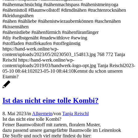
#nähenmachtsüchtig #nähenmachtspass #nähenistmeinyoga
#nähenisttoll #Baumwollstoff #dirndlnähen #trachtenrocknähen
#kleidungnähen
#nähen #nähliebe #nähenistwiezaubernkönnen #taschenähen
#kissennähen
#nähenistliebe #nähenfürmich #nähenfüranfänger
#diy #selbstgenäht #madewithlove #sewing
#stoffladen #stoffekaufen #stoffegünstig
https://hand-werk.online/wp-
content/uploads/2023/05/20230503_154813.jpg
768
772
Tanja
Reischl
https://hand-werk.online/wp-
content/uploads/2019/03/handwerk-logo-opt.jpg
Tanja Reischl
2023-
05-10 08:44:10
2023-05-10 08:44:10
Kennst du schon unseren
Etamin?
Ist das nicht eine tolle Kombi?
8. Mai 2023
/
in
Allgemein
/
von
Tanja Reischl
Ist das nicht eine tolle Kombi?
Feiner Baumwollstoff mit zartem, floralem Muster,
dazu passend unsere garngefärbte Baumwolle im Leinenlook
Die Stoffe und noch viel mehr findest du hier: