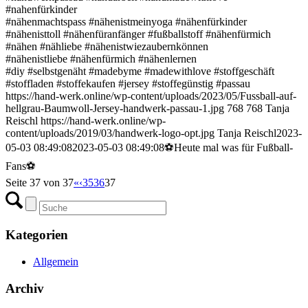
#nahenfürkinder
#nähenmachtspass #nähenistmeinyoga #nähenfürkinder
#nähenisttoll #nähenfüranfänger #fußballstoff #nähenfürmich
#nähen #nähliebe #nähenistwiezaubernkönnen
#nähenistliebe #nähenfürmich #nähenlernen
#diy #selbstgenäht #madebyme #madewithlove #stoffgeschäft
#stoffladen #stoffekaufen #jersey #stoffegünstig #passau
https://hand-werk.online/wp-content/uploads/2023/05/Fussball-auf-
hellgrau-Baumwoll-Jersey-handwerk-passau-1.jpg
768
768
Tanja
Reischl
https://hand-werk.online/wp-
content/uploads/2019/03/handwerk-logo-opt.jpg
Tanja Reischl
2023-
05-03 08:49:08
2023-05-03 08:49:08
⚽️Heute mal was für Fußball-
Fans⚽️
Seite 37 von 37
«
‹
35
36
37
Kategorien
Allgemein
Archiv