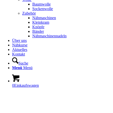
Baumwolle
Sockenwolle
Zubehör
Nähmaschinen
Kleinkram
Knöpfe
Bänder
Nähmaschinennadeln
Über uns
Nähkurse
Aktuelles
Kontakt
Suche
Menü
Menü
0
Einkaufswagen