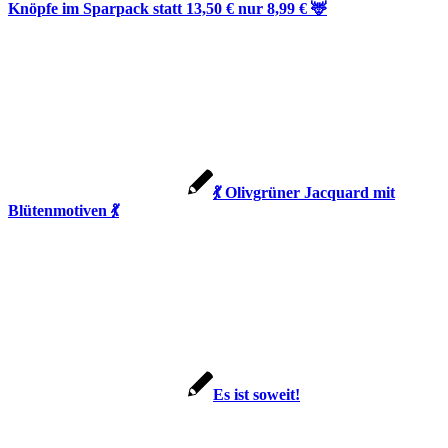
Knöpfe im Sparpack statt 13,50 € nur 8,99 € 🦌
💃 Olivgrüner Jacquard mit
Blütenmotiven 💃
Es ist soweit!