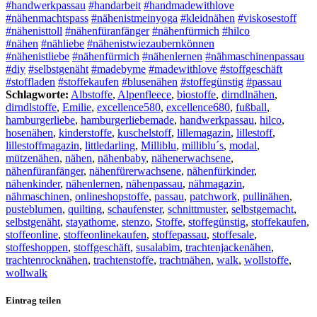
#handwerkpassau
#handarbeit
#handmadewithlove
#nähenmachtspass
#nähenistmeinyoga
#kleidnähen
#viskosestoff
#nähenisttoll
#nähenfüranfänger
#nähenfürmich
#hilco
#nähen
#nähliebe
#nähenistwiezaubernkönnen
#nähenistliebe
#nähenfürmich
#nähenlernen
#nähmaschinenpassau
#diy
#selbstgenäht
#madebyme
#madewithlove
#stoffgeschäft
#stoffladen
#stoffekaufen
#blusenähen
#stoffegünstig
#passau
Schlagworte:
Albstoffe
,
Alpenfleece
,
biostoffe
,
dirndlnähen
,
dirndlstoffe
,
Emilie
,
excellence580
,
excellence680
,
fußball
,
hamburgerliebe
,
hamburgerliebemade
,
handwerkpassau
,
hilco
,
hosenähen
,
kinderstoffe
,
kuschelstoff
,
lillemagazin
,
lillestoff
,
lillestoffmagazin
,
littledarling
,
Milliblu
,
milliblu´s
,
modal
,
mützenähen
,
nähen
,
nähenbaby
,
nähenerwachsene
,
nähenfüranfänger
,
nähenfürerwachsene
,
nähenfürkinder
,
nähenkinder
,
nähenlernen
,
nähenpassau
,
nähmagazin
,
nähmaschinen
,
onlineshopstoffe
,
passau
,
patchwork
,
pullinähen
,
pusteblumen
,
quilting
,
schaufenster
,
schnittmuster
,
selbstgemacht
,
selbstgenäht
,
stayathome
,
stenzo
,
Stoffe
,
stoffegünstig
,
stoffekaufen
,
stoffeonline
,
stoffeonlinekaufen
,
stoffepassau
,
stoffesale
,
stoffeshoppen
,
stoffgeschäft
,
susalabim
,
trachtenjackenähen
,
trachtenrocknähen
,
trachtenstoffe
,
trachtnähen
,
walk
,
wollstoffe
,
wollwalk
Eintrag teilen