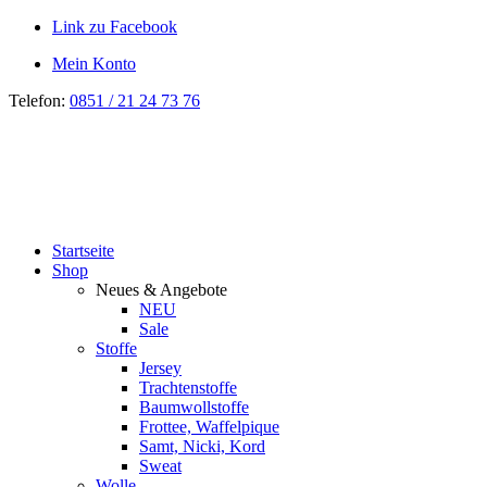
Link zu Facebook
Mein Konto
Telefon:
0851 / 21 24 73 76
Startseite
Shop
Neues & Angebote
NEU
Sale
Stoffe
Jersey
Trachtenstoffe
Baumwollstoffe
Frottee, Waffelpique
Samt, Nicki, Kord
Sweat
Wolle