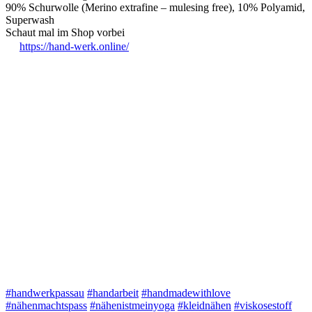
90% Schurwolle (Merino extrafine – mulesing free), 10% Polyamid,
Superwash
Schaut mal im Shop vorbei
https://hand-werk.online/
#handwerkpassau
#handarbeit
#handmadewithlove
#nähenmachtspass
#nähenistmeinyoga
#kleidnähen
#viskosestoff