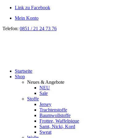
Link zu Facebook
Mein Konto
Telefon:
0851 / 21 24 73 76
Startseite
Shop
Neues & Angebote
NEU
Sale
Stoffe
Jersey
Trachtenstoffe
Baumwollstoffe
Frottee, Waffelpique
Samt, Nicki, Kord
Sweat
Wolle