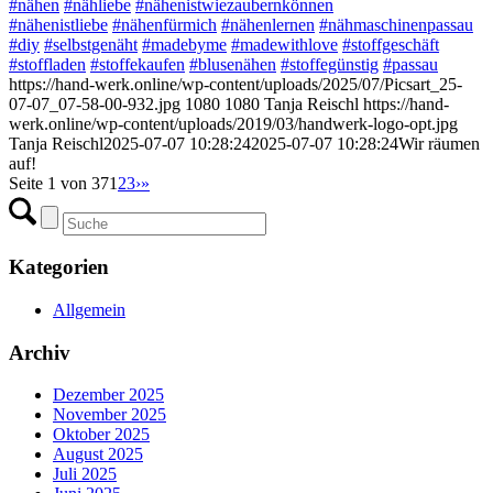
#nähen
#nähliebe
#nähenistwiezaubernkönnen
#nähenistliebe
#nähenfürmich
#nähenlernen
#nähmaschinenpassau
#diy
#selbstgenäht
#madebyme
#madewithlove
#stoffgeschäft
#stoffladen
#stoffekaufen
#blusenähen
#stoffegünstig
#passau
https://hand-werk.online/wp-content/uploads/2025/07/Picsart_25-
07-07_07-58-00-932.jpg
1080
1080
Tanja Reischl
https://hand-
werk.online/wp-content/uploads/2019/03/handwerk-logo-opt.jpg
Tanja Reischl
2025-07-07 10:28:24
2025-07-07 10:28:24
Wir räumen
auf!
Seite 1 von 37
1
2
3
›
»
Kategorien
Allgemein
Archiv
Dezember 2025
November 2025
Oktober 2025
August 2025
Juli 2025