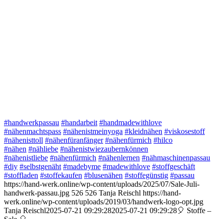
#handwerkpassau
#handarbeit
#handmadewithlove
#nähenmachtspass
#nähenistmeinyoga
#kleidnähen
#viskosestoff
#nähenisttoll
#nähenfüranfänger
#nähenfürmich
#hilco
#nähen
#nähliebe
#nähenistwiezaubernkönnen
#nähenistliebe
#nähenfürmich
#nähenlernen
#nähmaschinenpassau
#diy
#selbstgenäht
#madebyme
#madewithlove
#stoffgeschäft
#stoffladen
#stoffekaufen
#blusenähen
#stoffegünstig
#passau
https://hand-werk.online/wp-content/uploads/2025/07/Sale-Juli-
handwerk-passau.jpg
526
526
Tanja Reischl
https://hand-
werk.online/wp-content/uploads/2019/03/handwerk-logo-opt.jpg
Tanja Reischl
2025-07-21 09:29:28
2025-07-21 09:29:28
🎈 Stoffe –