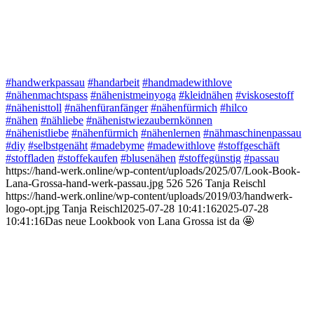
#handwerkpassau
#handarbeit
#handmadewithlove
#nähenmachtspass
#nähenistmeinyoga
#kleidnähen
#viskosestoff
#nähenisttoll
#nähenfüranfänger
#nähenfürmich
#hilco
#nähen
#nähliebe
#nähenistwiezaubernkönnen
#nähenistliebe
#nähenfürmich
#nähenlernen
#nähmaschinenpassau
#diy
#selbstgenäht
#madebyme
#madewithlove
#stoffgeschäft
#stoffladen
#stoffekaufen
#blusenähen
#stoffegünstig
#passau
https://hand-werk.online/wp-content/uploads/2025/07/Look-Book-
Lana-Grossa-hand-werk-passau.jpg
526
526
Tanja Reischl
https://hand-werk.online/wp-content/uploads/2019/03/handwerk-
logo-opt.jpg
Tanja Reischl
2025-07-28 10:41:16
2025-07-28
10:41:16
Das neue Lookbook von Lana Grossa ist da 🤩