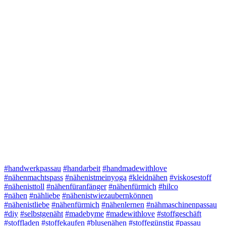
#handwerkpassau
#handarbeit
#handmadewithlove
#nähenmachtspass
#nähenistmeinyoga
#kleidnähen
#viskosestoff
#nähenisttoll
#nähenfüranfänger
#nähenfürmich
#hilco
#nähen
#nähliebe
#nähenistwiezaubernkönnen
#nähenistliebe
#nähenfürmich
#nähenlernen
#nähmaschinenpassau
#diy
#selbstgenäht
#madebyme
#madewithlove
#stoffgeschäft
#stoffladen
#stoffekaufen
#blusenähen
#stoffegünstig
#passau