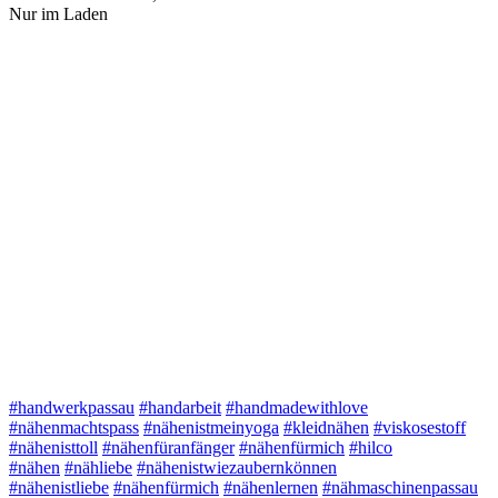
Nur im Laden
#handwerkpassau
#handarbeit
#handmadewithlove
#nähenmachtspass
#nähenistmeinyoga
#kleidnähen
#viskosestoff
#nähenisttoll
#nähenfüranfänger
#nähenfürmich
#hilco
#nähen
#nähliebe
#nähenistwiezaubernkönnen
#nähenistliebe
#nähenfürmich
#nähenlernen
#nähmaschinenpassau