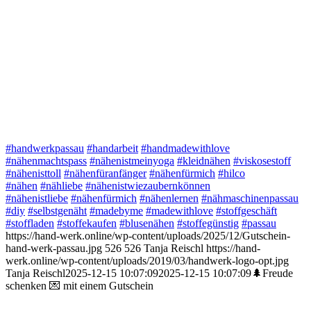
#handwerkpassau
#handarbeit
#handmadewithlove
#nähenmachtspass
#nähenistmeinyoga
#kleidnähen
#viskosestoff
#nähenisttoll
#nähenfüranfänger
#nähenfürmich
#hilco
#nähen
#nähliebe
#nähenistwiezaubernkönnen
#nähenistliebe
#nähenfürmich
#nähenlernen
#nähmaschinenpassau
#diy
#selbstgenäht
#madebyme
#madewithlove
#stoffgeschäft
#stoffladen
#stoffekaufen
#blusenähen
#stoffegünstig
#passau
https://hand-werk.online/wp-content/uploads/2025/12/Gutschein-
hand-werk-passau.jpg
526
526
Tanja Reischl
https://hand-
werk.online/wp-content/uploads/2019/03/handwerk-logo-opt.jpg
Tanja Reischl
2025-12-15 10:07:09
2025-12-15 10:07:09
🌲Freude
schenken 💌 mit einem Gutschein