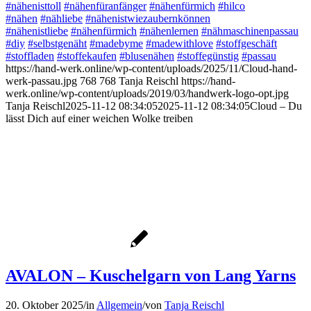
#nähenisttoll
#nähenfüranfänger
#nähenfürmich
#hilco
#nähen
#nähliebe
#nähenistwiezaubernkönnen
#nähenistliebe
#nähenfürmich
#nähenlernen
#nähmaschinenpassau
#diy
#selbstgenäht
#madebyme
#madewithlove
#stoffgeschäft
#stoffladen
#stoffekaufen
#blusenähen
#stoffegünstig
#passau
https://hand-werk.online/wp-content/uploads/2025/11/Cloud-hand-
werk-passau.jpg
768
768
Tanja Reischl
https://hand-
werk.online/wp-content/uploads/2019/03/handwerk-logo-opt.jpg
Tanja Reischl
2025-11-12 08:34:05
2025-11-12 08:34:05
Cloud – Du
lässt Dich auf einer weichen Wolke treiben
AVALON – Kuschelgarn von Lang Yarns
20. Oktober 2025
/
in
Allgemein
/
von
Tanja Reischl