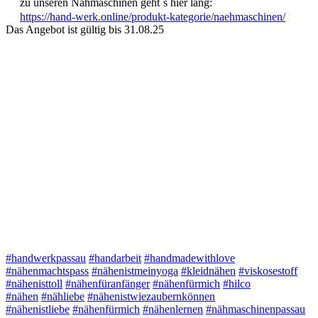
zu unseren Nähmaschinen geht´s hier lang:
https://hand-werk.online/produkt-kategorie/naehmaschinen/
Das Angebot ist gültig bis 31.08.25
#handwerkpassau
#handarbeit
#handmadewithlove
#nähenmachtspass
#nähenistmeinyoga
#kleidnähen
#viskosestoff
#nähenisttoll
#nähenfüranfänger
#nähenfürmich
#hilco
#nähen
#nähliebe
#nähenistwiezaubernkönnen
#nähenistliebe
#nähenfürmich
#nähenlernen
#nähmaschinenpassau