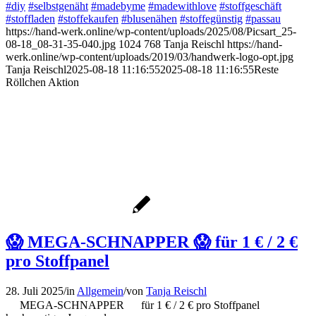
#diy
#selbstgenäht
#madebyme
#madewithlove
#stoffgeschäft
#stoffladen
#stoffekaufen
#blusenähen
#stoffegünstig
#passau
https://hand-werk.online/wp-content/uploads/2025/08/Picsart_25-
08-18_08-31-35-040.jpg
1024
768
Tanja Reischl
https://hand-
werk.online/wp-content/uploads/2019/03/handwerk-logo-opt.jpg
Tanja Reischl
2025-08-18 11:16:55
2025-08-18 11:16:55
Reste
Röllchen Aktion
😱 MEGA-SCHNAPPER 😱 für 1 € / 2 €
pro Stoffpanel
28. Juli 2025
/
in
Allgemein
/
von
Tanja Reischl
MEGA-SCHNAPPER
für 1 € / 2 € pro Stoffpanel