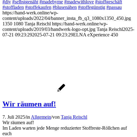
#diy
#selbstgenäht
#madebyme
#madewithlove
#stoffgeschäft
#stoffladen
#stoffekaufen
#blusenähen
#stoffegünstig
#passau
https://hand-werk.online/wp-
content/uploads/2022/04/banner_insta_fb_q3_1080x1350_450.jpg
1350
1080
Tanja Reischl
https://hand-werk.online/wp-
content/uploads/2019/03/handwerk-logo-opt.jpg
Tanja Reischl
2025-
07-21 09:23:29
2025-07-21 09:23:29
ELNA eXperience 450
Wir räumen auf!
7. Juli 2025
/
in
Allgemein
/
von
Tanja Reischl
Wir räumen auf!
Im Laden warten jede Menge reduzierter Stoffreste-Röllchen auf
euch