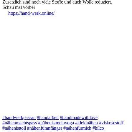
Zusätzlich sind noch viele Stoffe und auch Wolle reduziert.
Schau mal vorbei
https://hand-werk.online/
#handwerkpassau
#handarbeit
#handmadewithlove
#nähenmachtspass
#nähenistmeinyoga
#kleidnähen
#viskosestoff
#nähenisttoll
#nähenfüranfänger
#nähenfürmich
#hilco