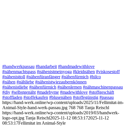
#handwerkpassau
#handarbeit
#handmadewithlove
#nähenmachtspass
#nähenistmeinyoga
#kleidnähen
#viskosestoff
#nähenisttoll
#nähenfüranfänger
#nähenfürmich
#hilco
#nähen
#nähliebe
#nähenistwiezaubernkönnen
#nähenistliebe
#nähenfürmich
#nähenlernen
#nähmaschinenpassau
#diy
#selbstgenäht
#madebyme
#madewithlove
#stoffgeschäft
#stoffladen
#stoffekaufen
#blusenähen
#stoffegünstig
#passau
https://hand-werk.online/wp-content/uploads/2025/11/Fellimitat-im-
Animal-Style-hand-werk-passau.jpg
768
768
Tanja Reischl
https://hand-werk.online/wp-content/uploads/2019/03/handwerk-
logo-opt.jpg
Tanja Reischl
2025-11-12 08:53:17
2025-11-12
08:53:17
Fellimitat im Animal-Style