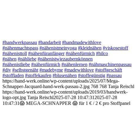
#handwerkpassau
#handarbeit
#handmadewithlove
#nähenmachtspass
#nähenistmeinyoga
#kleidnähen
#viskosestoff
#nähenisttoll
#nähenfüranfänger
#nähenfürmich
#hilco
#nähen
#nähliebe
#nähenistwiezaubernkönnen
#nähenistliebe
#nähenfürmich
#nähenlernen
#nähmaschinenpassau
#diy
#selbstgenäht
#madebyme
#madewithlove
#stoffgeschäft
#stoffladen
#stoffekaufen
#blusenähen
#stoffegünstig
#passau
https://hand-werk.online/wp-content/uploads/2025/07/Mega-
Schnapper-Jacquard-hand-werk-passau-2.jpg
768
768
Tanja Reischl
https://hand-werk.online/wp-content/uploads/2019/03/handwerk-
logo-opt.jpg
Tanja Reischl
2025-07-28 10:47:31
2025-07-28
10:47:31
😱 MEGA-SCHNAPPER 😱 für 1 € / 2 € pro Stoffpanel