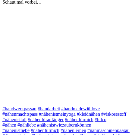
Schaut mal vorbei…
#handwerkpassau
#handarbeit
#handmadewithlove
#nähenmachtspass
#nähenistmeinyoga
#kleidnähen
#viskosestoff
#nähenisttoll
#nähenfüranfänger
#nähenfürmich
#hilco
#nähen
#nähliebe
#nähenistwiezaubernkönnen
#nähenistliebe
#nähenfürmich
#nähenlernen
#nähmaschinenpassau