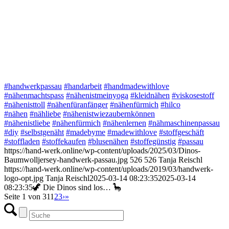
#handwerkpassau
#handarbeit
#handmadewithlove
#nähenmachtspass
#nähenistmeinyoga
#kleidnähen
#viskosestoff
#nähenisttoll
#nähenfüranfänger
#nähenfürmich
#hilco
#nähen
#nähliebe
#nähenistwiezaubernkönnen
#nähenistliebe
#nähenfürmich
#nähenlernen
#nähmaschinenpassau
#diy
#selbstgenäht
#madebyme
#madewithlove
#stoffgeschäft
#stoffladen
#stoffekaufen
#blusenähen
#stoffegünstig
#passau
https://hand-werk.online/wp-content/uploads/2025/03/Dinos-
Baumwolljersey-handwerk-passau.jpg
526
526
Tanja Reischl
https://hand-werk.online/wp-content/uploads/2019/03/handwerk-
logo-opt.jpg
Tanja Reischl
2025-03-14 08:23:35
2025-03-14
08:23:35
🦖 Die Dinos sind los… 🦕
Seite 1 von 31
1
2
3
›
»