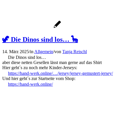
🦖 Die Dinos sind los… 🦕
14. März 2025
/
in
Allgemein
/
von
Tanja Reischl
Die Dinos sind los…
aber diese netten Gesellen lässt man gerne auf das Shirt
Hier geht´s zu noch mehr Kinder-Jerseys:
https://hand-werk.online/…/jersey/jersey-gemustert-jersey/
Und hier geht´s zur Startseite vom Shop:
https://hand-werk.online/