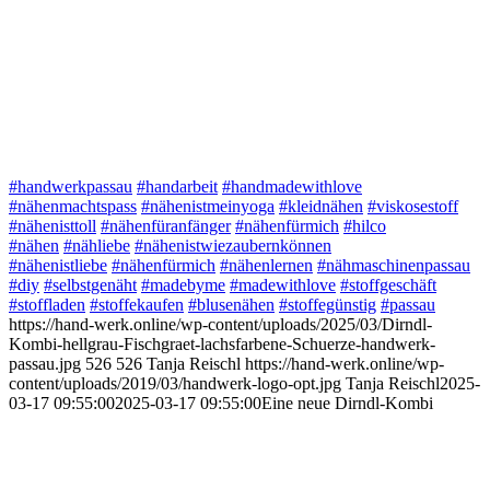
#handwerkpassau
#handarbeit
#handmadewithlove
#nähenmachtspass
#nähenistmeinyoga
#kleidnähen
#viskosestoff
#nähenisttoll
#nähenfüranfänger
#nähenfürmich
#hilco
#nähen
#nähliebe
#nähenistwiezaubernkönnen
#nähenistliebe
#nähenfürmich
#nähenlernen
#nähmaschinenpassau
#diy
#selbstgenäht
#madebyme
#madewithlove
#stoffgeschäft
#stoffladen
#stoffekaufen
#blusenähen
#stoffegünstig
#passau
https://hand-werk.online/wp-content/uploads/2025/03/Dirndl-
Kombi-hellgrau-Fischgraet-lachsfarbene-Schuerze-handwerk-
passau.jpg
526
526
Tanja Reischl
https://hand-werk.online/wp-
content/uploads/2019/03/handwerk-logo-opt.jpg
Tanja Reischl
2025-
03-17 09:55:00
2025-03-17 09:55:00
Eine neue Dirndl-Kombi