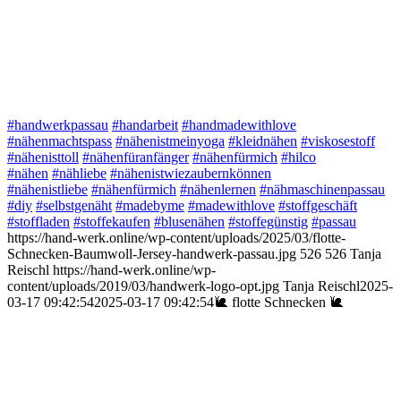
#handwerkpassau
#handarbeit
#handmadewithlove
#nähenmachtspass
#nähenistmeinyoga
#kleidnähen
#viskosestoff
#nähenisttoll
#nähenfüranfänger
#nähenfürmich
#hilco
#nähen
#nähliebe
#nähenistwiezaubernkönnen
#nähenistliebe
#nähenfürmich
#nähenlernen
#nähmaschinenpassau
#diy
#selbstgenäht
#madebyme
#madewithlove
#stoffgeschäft
#stoffladen
#stoffekaufen
#blusenähen
#stoffegünstig
#passau
https://hand-werk.online/wp-content/uploads/2025/03/flotte-
Schnecken-Baumwoll-Jersey-handwerk-passau.jpg
526
526
Tanja
Reischl
https://hand-werk.online/wp-
content/uploads/2019/03/handwerk-logo-opt.jpg
Tanja Reischl
2025-
03-17 09:42:54
2025-03-17 09:42:54
🐌 flotte Schnecken 🐌