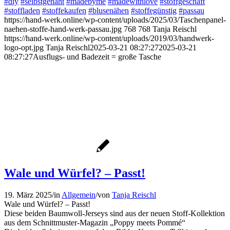
#diy
#selbstgenäht
#madebyme
#madewithlove
#stoffgeschäft
#stoffladen
#stoffekaufen
#blusenähen
#stoffegünstig
#passau
https://hand-werk.online/wp-content/uploads/2025/03/Taschenpanel-
naehen-stoffe-hand-werk-passau.jpg
768
768
Tanja Reischl
https://hand-werk.online/wp-content/uploads/2019/03/handwerk-
logo-opt.jpg
Tanja Reischl
2025-03-21 08:27:27
2025-03-21
08:27:27
Ausflugs- und Badezeit = große Tasche
Wale und Würfel? – Passt!
19. März 2025
/
in
Allgemein
/
von
Tanja Reischl
Wale und Würfel? – Passt!
Diese beiden Baumwoll-Jerseys sind aus der neuen Stoff-Kollektion
aus dem Schnittmuster-Magazin „Poppy meets Pommé“