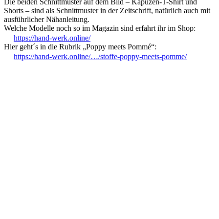
Die beiden Schnittmuster auf dem Bild – Kapuzen-T-Shirt und
Shorts – sind als Schnittmuster in der Zeitschrift, natürlich auch mit
ausführlicher Nähanleitung.
Welche Modelle noch so im Magazin sind erfahrt ihr im Shop:
https://hand-werk.online/
Hier geht´s in die Rubrik „Poppy meets Pommé“:
https://hand-werk.online/…/stoffe-poppy-meets-pomme/