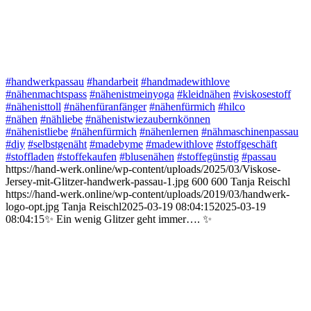
#handwerkpassau
#handarbeit
#handmadewithlove
#nähenmachtspass
#nähenistmeinyoga
#kleidnähen
#viskosestoff
#nähenisttoll
#nähenfüranfänger
#nähenfürmich
#hilco
#nähen
#nähliebe
#nähenistwiezaubernkönnen
#nähenistliebe
#nähenfürmich
#nähenlernen
#nähmaschinenpassau
#diy
#selbstgenäht
#madebyme
#madewithlove
#stoffgeschäft
#stoffladen
#stoffekaufen
#blusenähen
#stoffegünstig
#passau
https://hand-werk.online/wp-content/uploads/2025/03/Viskose-
Jersey-mit-Glitzer-handwerk-passau-1.jpg
600
600
Tanja Reischl
https://hand-werk.online/wp-content/uploads/2019/03/handwerk-
logo-opt.jpg
Tanja Reischl
2025-03-19 08:04:15
2025-03-19
08:04:15
✨ Ein wenig Glitzer geht immer…. ✨