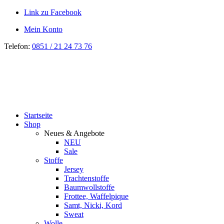
Link zu Facebook
Mein Konto
Telefon:
0851 / 21 24 73 76
Startseite
Shop
Neues & Angebote
NEU
Sale
Stoffe
Jersey
Trachtenstoffe
Baumwollstoffe
Frottee, Waffelpique
Samt, Nicki, Kord
Sweat
Wolle