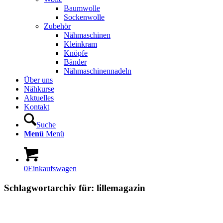
Baumwolle
Sockenwolle
Zubehör
Nähmaschinen
Kleinkram
Knöpfe
Bänder
Nähmaschinennadeln
Über uns
Nähkurse
Aktuelles
Kontakt
Suche
Menü
Menü
0
Einkaufswagen
Schlagwortarchiv für:
lillemagazin