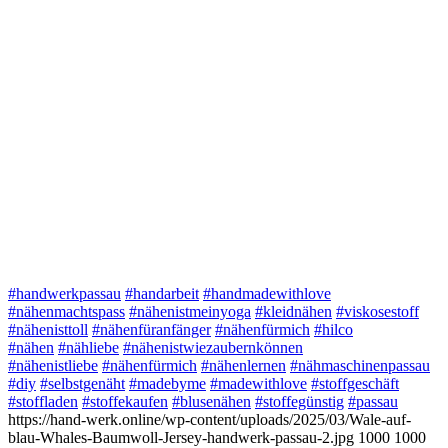
#handwerkpassau
#handarbeit
#handmadewithlove
#nähenmachtspass
#nähenistmeinyoga
#kleidnähen
#viskosestoff
#nähenisttoll
#nähenfüranfänger
#nähenfürmich
#hilco
#nähen
#nähliebe
#nähenistwiezaubernkönnen
#nähenistliebe
#nähenfürmich
#nähenlernen
#nähmaschinenpassau
#diy
#selbstgenäht
#madebyme
#madewithlove
#stoffgeschäft
#stoffladen
#stoffekaufen
#blusenähen
#stoffegünstig
#passau
https://hand-werk.online/wp-content/uploads/2025/03/Wale-auf-
blau-Whales-Baumwoll-Jersey-handwerk-passau-2.jpg
1000
1000