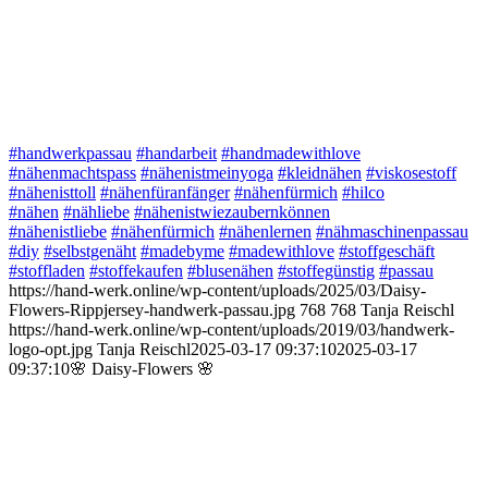
#handwerkpassau
#handarbeit
#handmadewithlove
#nähenmachtspass
#nähenistmeinyoga
#kleidnähen
#viskosestoff
#nähenisttoll
#nähenfüranfänger
#nähenfürmich
#hilco
#nähen
#nähliebe
#nähenistwiezaubernkönnen
#nähenistliebe
#nähenfürmich
#nähenlernen
#nähmaschinenpassau
#diy
#selbstgenäht
#madebyme
#madewithlove
#stoffgeschäft
#stoffladen
#stoffekaufen
#blusenähen
#stoffegünstig
#passau
https://hand-werk.online/wp-content/uploads/2025/03/Daisy-
Flowers-Rippjersey-handwerk-passau.jpg
768
768
Tanja Reischl
https://hand-werk.online/wp-content/uploads/2019/03/handwerk-
logo-opt.jpg
Tanja Reischl
2025-03-17 09:37:10
2025-03-17
09:37:10
🌸 Daisy-Flowers 🌸