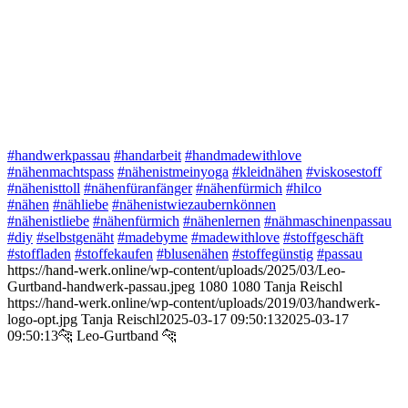
#handwerkpassau
#handarbeit
#handmadewithlove
#nähenmachtspass
#nähenistmeinyoga
#kleidnähen
#viskosestoff
#nähenisttoll
#nähenfüranfänger
#nähenfürmich
#hilco
#nähen
#nähliebe
#nähenistwiezaubernkönnen
#nähenistliebe
#nähenfürmich
#nähenlernen
#nähmaschinenpassau
#diy
#selbstgenäht
#madebyme
#madewithlove
#stoffgeschäft
#stoffladen
#stoffekaufen
#blusenähen
#stoffegünstig
#passau
https://hand-werk.online/wp-content/uploads/2025/03/Leo-
Gurtband-handwerk-passau.jpeg
1080
1080
Tanja Reischl
https://hand-werk.online/wp-content/uploads/2019/03/handwerk-
logo-opt.jpg
Tanja Reischl
2025-03-17 09:50:13
2025-03-17
09:50:13
🐆 Leo-Gurtband 🐆