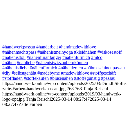
#handwerkpassau
#handarbeit
#handmadewithlove
#nähenmachtspass
#nähenistmeinyoga
#kleidnähen
#viskosestoff
#nähenisttoll
#nähenfüranfänger
#nähenfürmich
#hilco
#nähen
#nähliebe
#nähenistwiezaubernkönnen
#nähenistliebe
#nähenfürmich
#nähenlernen
#nähmaschinenpassau
#diy
#selbstgenäht
#madebyme
#madewithlove
#stoffgeschäft
#stoffladen
#stoffekaufen
#blusenähen
#stoffegünstig
#passau
https://hand-werk.online/wp-content/uploads/2025/03/Dirndl-Stoffe-
zarte-Farben-handwerk-passau.jpg
768
768
Tanja Reischl
https://hand-werk.online/wp-content/uploads/2019/03/handwerk-
logo-opt.jpg
Tanja Reischl
2025-03-14 08:27:47
2025-03-14
08:27:47
Zarte Farben