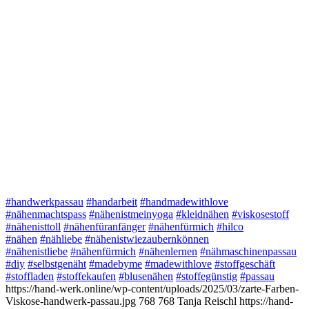
#handwerkpassau
#handarbeit
#handmadewithlove
#nähenmachtspass
#nähenistmeinyoga
#kleidnähen
#viskosestoff
#nähenisttoll
#nähenfüranfänger
#nähenfürmich
#hilco
#nähen
#nähliebe
#nähenistwiezaubernkönnen
#nähenistliebe
#nähenfürmich
#nähenlernen
#nähmaschinenpassau
#diy
#selbstgenäht
#madebyme
#madewithlove
#stoffgeschäft
#stoffladen
#stoffekaufen
#blusenähen
#stoffegünstig
#passau
https://hand-werk.online/wp-content/uploads/2025/03/zarte-Farben-
Viskose-handwerk-passau.jpg
768
768
Tanja Reischl
https://hand-