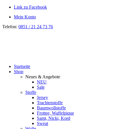
Link zu Facebook
Mein Konto
Telefon:
0851 / 21 24 73 76
Startseite
Shop
Neues & Angebote
NEU
Sale
Stoffe
Jersey
Trachtenstoffe
Baumwollstoffe
Frottee, Waffelpique
Samt, Nicki, Kord
Sweat
Wolle