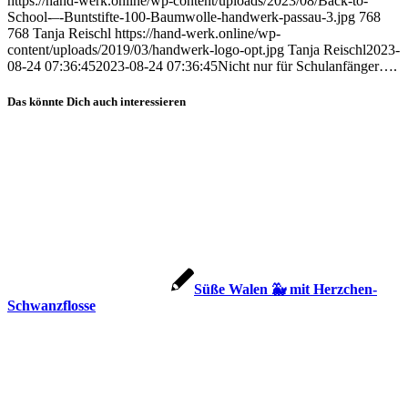
https://hand-werk.online/wp-content/uploads/2023/08/Back-to-
School-–-Buntstifte-100-Baumwolle-handwerk-passau-3.jpg
768
768
Tanja Reischl
https://hand-werk.online/wp-
content/uploads/2019/03/handwerk-logo-opt.jpg
Tanja Reischl
2023-
08-24 07:36:45
2023-08-24 07:36:45
Nicht nur für Schulanfänger….
Das könnte Dich auch interessieren
Süße Walen 🐳 mit Herzchen-
Schwanzflosse