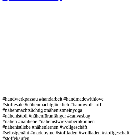
#handwerkpassau #handarbeit #handmadewithlove
#stoffesale #nähenmachtglücklich #baumwollstoff
#nähenmachtsüchtig #nähenistmeinyoga
#nähenisttoll #nähenfüranfänger #canvasbag
#nähen #nähliebe #nähenistwiezaubernkönnen
#nähenistliebe #nähenlernen #wollgeschäft
#selbstgenäht #madebyme #stoffladen #wollladen #stoffgeschäft
#stoffekaufen