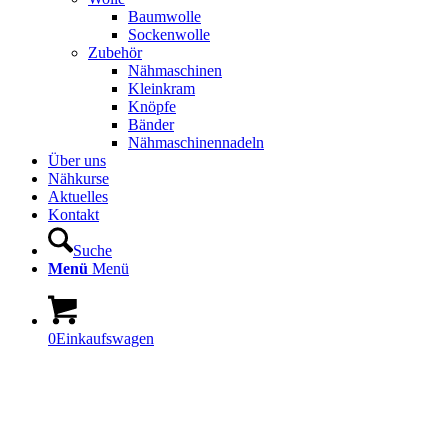
Baumwolle
Sockenwolle
Zubehör
Nähmaschinen
Kleinkram
Knöpfe
Bänder
Nähmaschinennadeln
Über uns
Nähkurse
Aktuelles
Kontakt
Suche
Menü
Menü
0
Einkaufswagen