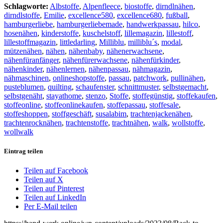
Schlagworte:
Albstoffe
,
Alpenfleece
,
biostoffe
,
dirndlnähen
,
dirndlstoffe
,
Emilie
,
excellence580
,
excellence680
,
fußball
,
hamburgerliebe
,
hamburgerliebemade
,
handwerkpassau
,
hilco
,
hosenähen
,
kinderstoffe
,
kuschelstoff
,
lillemagazin
,
lillestoff
,
lillestoffmagazin
,
littledarling
,
Milliblu
,
milliblu´s
,
modal
,
mützenähen
,
nähen
,
nähenbaby
,
nähenerwachsene
,
nähenfüranfänger
,
nähenfürerwachsene
,
nähenfürkinder
,
nähenkinder
,
nähenlernen
,
nähenpassau
,
nähmagazin
,
nähmaschinen
,
onlineshopstoffe
,
passau
,
patchwork
,
pullinähen
,
pusteblumen
,
quilting
,
schaufenster
,
schnittmuster
,
selbstgemacht
,
selbstgenäht
,
stayathome
,
stenzo
,
Stoffe
,
stoffegünstig
,
stoffekaufen
,
stoffeonline
,
stoffeonlinekaufen
,
stoffepassau
,
stoffesale
,
stoffeshoppen
,
stoffgeschäft
,
susalabim
,
trachtenjackenähen
,
trachtenrocknähen
,
trachtenstoffe
,
trachtnähen
,
walk
,
wollstoffe
,
wollwalk
Eintrag teilen
Teilen auf Facebook
Teilen auf X
Teilen auf Pinterest
Teilen auf LinkedIn
Per E-Mail teilen