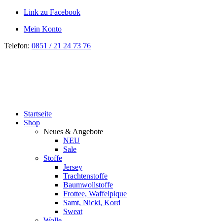
Link zu Facebook
Mein Konto
Telefon:
0851 / 21 24 73 76
Startseite
Shop
Neues & Angebote
NEU
Sale
Stoffe
Jersey
Trachtenstoffe
Baumwollstoffe
Frottee, Waffelpique
Samt, Nicki, Kord
Sweat
Wolle