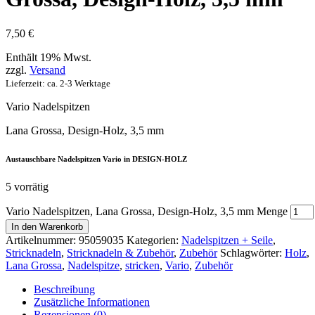
7,50
€
Enthält 19% Mwst.
zzgl.
Versand
Lieferzeit: ca. 2-3 Werktage
Vario Nadelspitzen
Lana Grossa, Design-Holz, 3,5 mm
Austauschbare Nadelspitzen Vario in DESIGN-HOLZ
5 vorrätig
Vario Nadelspitzen, Lana Grossa, Design-Holz, 3,5 mm Menge
In den Warenkorb
Artikelnummer:
95059035
Kategorien:
Nadelspitzen + Seile
,
Stricknadeln
,
Stricknadeln & Zubehör
,
Zubehör
Schlagwörter:
Holz
,
Lana Grossa
,
Nadelspitze
,
stricken
,
Vario
,
Zubehör
Beschreibung
Zusätzliche Informationen
Rezensionen (0)