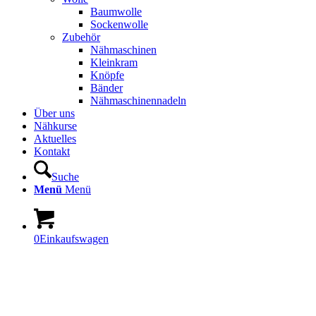
Baumwolle
Sockenwolle
Zubehör
Nähmaschinen
Kleinkram
Knöpfe
Bänder
Nähmaschinennadeln
Über uns
Nähkurse
Aktuelles
Kontakt
Suche
Menü
Menü
0
Einkaufswagen