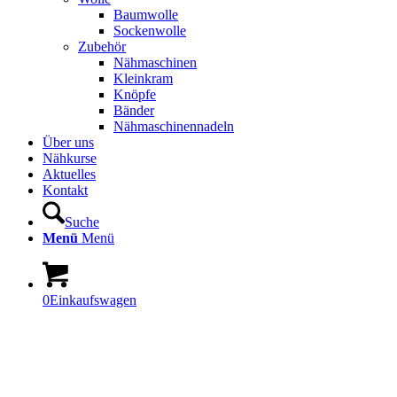
Baumwolle
Sockenwolle
Zubehör
Nähmaschinen
Kleinkram
Knöpfe
Bänder
Nähmaschinennadeln
Über uns
Nähkurse
Aktuelles
Kontakt
Suche
Menü
Menü
0
Einkaufswagen