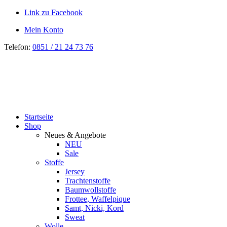
Link zu Facebook
Mein Konto
Telefon:
0851 / 21 24 73 76
Startseite
Shop
Neues & Angebote
NEU
Sale
Stoffe
Jersey
Trachtenstoffe
Baumwollstoffe
Frottee, Waffelpique
Samt, Nicki, Kord
Sweat
Wolle