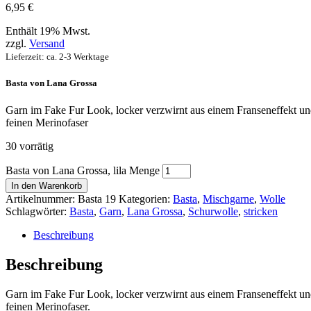
6,95
€
Enthält 19% Mwst.
zzgl.
Versand
Lieferzeit: ca. 2-3 Werktage
Basta von Lana Grossa
Garn im Fake Fur Look, locker verzwirnt aus einem Franseneffekt u
feinen Merinofaser
30 vorrätig
Basta von Lana Grossa, lila Menge
In den Warenkorb
Artikelnummer:
Basta 19
Kategorien:
Basta
,
Mischgarne
,
Wolle
Schlagwörter:
Basta
,
Garn
,
Lana Grossa
,
Schurwolle
,
stricken
Beschreibung
Beschreibung
Garn im Fake Fur Look, locker verzwirnt aus einem Franseneffekt u
feinen Merinofaser.