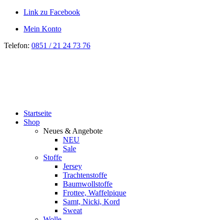
Link zu Facebook
Mein Konto
Telefon:
0851 / 21 24 73 76
Startseite
Shop
Neues & Angebote
NEU
Sale
Stoffe
Jersey
Trachtenstoffe
Baumwollstoffe
Frottee, Waffelpique
Samt, Nicki, Kord
Sweat
Wolle