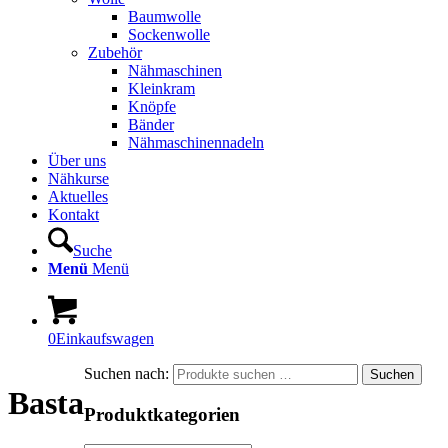
Baumwolle
Sockenwolle
Zubehör
Nähmaschinen
Kleinkram
Knöpfe
Bänder
Nähmaschinennadeln
Über uns
Nähkurse
Aktuelles
Kontakt
Suche
Menü
Menü
0
Einkaufswagen
Suchen nach:
Suchen
Basta
Produktkategorien