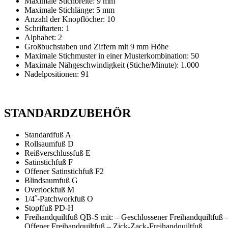
Maximale Stichbreite: 9 mm
Maximale Stichlänge: 5 mm
Anzahl der Knopflöcher: 10
Schriftarten: 1
Alphabet: 2
Großbuchstaben und Ziffern mit 9 mm Höhe
Maximale Stichmuster in einer Musterkombination: 50
Maximale Nähgeschwindigkeit (Stiche/Minute): 1.000
Nadelpositionen: 91
STANDARDZUBEHÖR
Standardfuß A
Rollsaumfuß D
Reißverschlussfuß E
Satinstichfuß F
Offener Satinstichfuß F2
Blindsaumfuß G
Overlockfuß M
1/4˝-Patchworkfuß O
Stopffuß PD-H
Freihandquiltfuß QB-S mit: – Geschlossener Freihandquiltfuß 
Offener Freihandquiltfuß – Zick-Zack-Freihandquiltfuß