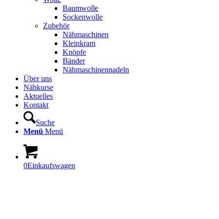
Baumwolle
Sockenwolle
Zubehör
Nähmaschinen
Kleinkram
Knöpfe
Bänder
Nähmaschinennadeln
Über uns
Nähkurse
Aktuelles
Kontakt
Suche
Menü
Menü
0
Einkaufswagen