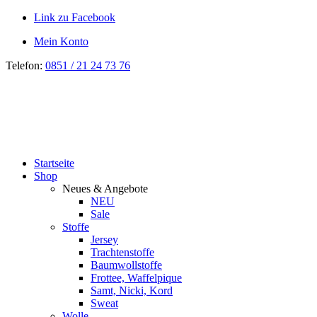
Link zu Facebook
Mein Konto
Telefon:
0851 / 21 24 73 76
Startseite
Shop
Neues & Angebote
NEU
Sale
Stoffe
Jersey
Trachtenstoffe
Baumwollstoffe
Frottee, Waffelpique
Samt, Nicki, Kord
Sweat
Wolle