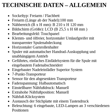
TECHNISCHE DATEN – ALLGEMEIN
Sockeltyp: Freiarm / Flachbett
Freiarm (Länge ab der Nadel):100 mm
Nähbereich (B x H mm): B 210 x H 120 mm
Bildschirm (Größe): LCD (B 25,5 x H 68 mm )
Bearbeitungsfeld: Touchpanel
Klemm- und ölfreier, horizontaler Umlaufgreifer mit
transparenter Spulenabdeckung
Horizontaler Garnrollenhalter
Spuler mit automatischer Handrad-Auskupplung und
unabhängigem Antrieb
Geführtes, einfaches Einfädelsystem für die Spule mit
eingebautem Fadenabschneiderr
Eingebauter Nadeleinfädler Superior System
7-Punkt-Transporteur
Sensor für den abgesenkten Transporteur
Fadenspannung: Halbautomatisch
Einstellbarer Nähfußdruck: Manuell
Extrahohe Nähfußposition: Manuell
Nähfuß-Klicksystem
Austausch der Stichplatte mit einem Tastendruck
Beleuchtung: 6 eingebaute, LED-Lampen an 3 verschiedenen
Positionen