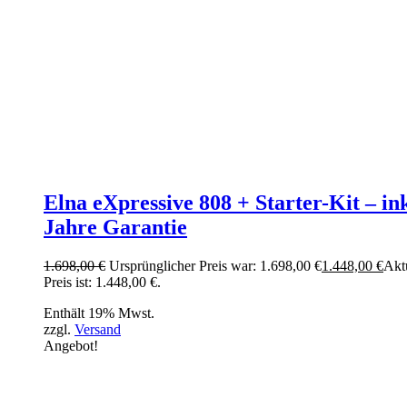
Elna eXpressive 808 + Starter-Kit – ink
Jahre Garantie
1.698,00
€
Ursprünglicher Preis war: 1.698,00 €
1.448,00
€
Akt
Preis ist: 1.448,00 €.
Enthält 19% Mwst.
zzgl.
Versand
Angebot!