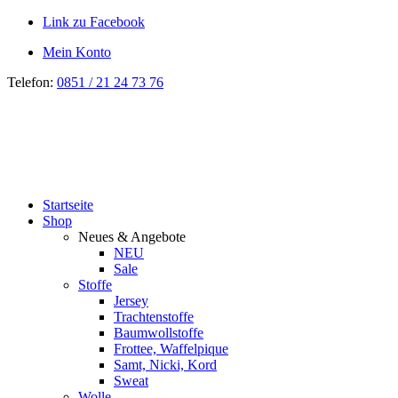
Link zu Facebook
Mein Konto
Telefon:
0851 / 21 24 73 76
Startseite
Shop
Neues & Angebote
NEU
Sale
Stoffe
Jersey
Trachtenstoffe
Baumwollstoffe
Frottee, Waffelpique
Samt, Nicki, Kord
Sweat
Wolle