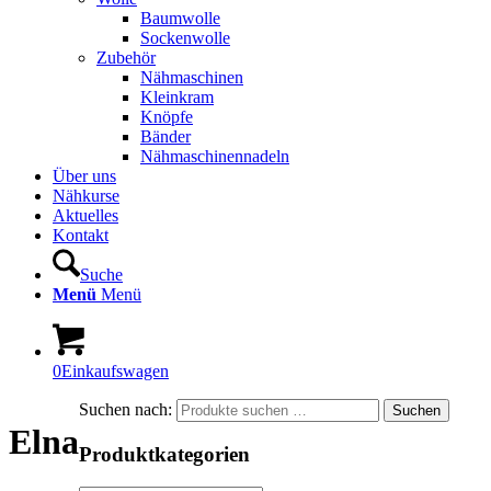
Baumwolle
Sockenwolle
Zubehör
Nähmaschinen
Kleinkram
Knöpfe
Bänder
Nähmaschinennadeln
Über uns
Nähkurse
Aktuelles
Kontakt
Suche
Menü
Menü
0
Einkaufswagen
Suchen nach:
Suchen
Elna
Produktkategorien