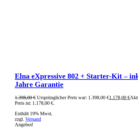
Elna eXpressive 802 + Starter-Kit – ink
Jahre Garantie
1.398,00
€
Ursprünglicher Preis war: 1.398,00 €
1.178,00
€
Akt
Preis ist: 1.178,00 €.
Enthält 19% Mwst.
zzgl.
Versand
Angebot!