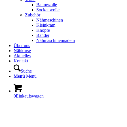
Baumwolle
Sockenwolle
Zubehör
Nähmaschinen
Kleinkram
Knöpfe
Bänder
Nähmaschinennadeln
Über uns
Nähkurse
Aktuelles
Kontakt
Suche
Menü
Menü
0
Einkaufswagen