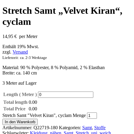
Stretch Samt „Velvet Kiran“,
cyclam
14,95
€
per Meter
Enthält 19% Mwst.
zzgl.
Versand
Lieferzeit: ca. 2-3 Werktage
Material: 90 % Polyester, 8 % Polyamid, 2 % Elasthan
Breite: ca. 140 cm
3 Meter auf Lager
Length ( Meter )
Total length
0.00
Total Price
0.00
Stretch Samt "Velvet Kiran", cyclam Menge
In den Warenkorb
Artikelnummer:
Q22719-180
Kategorien:
Samt
,
Stoffe
Schlagwörter:
Kleidung
,
nähen
,
Samt
,
Stretch
,
uni
,
weich