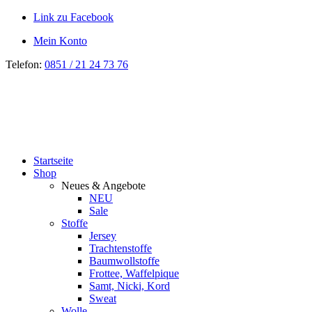
Link zu Facebook
Mein Konto
Telefon:
0851 / 21 24 73 76
Startseite
Shop
Neues & Angebote
NEU
Sale
Stoffe
Jersey
Trachtenstoffe
Baumwollstoffe
Frottee, Waffelpique
Samt, Nicki, Kord
Sweat
Wolle