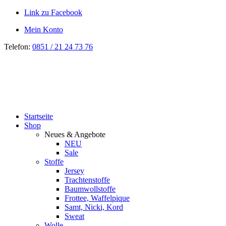
Link zu Facebook
Mein Konto
Telefon:
0851 / 21 24 73 76
Startseite
Shop
Neues & Angebote
NEU
Sale
Stoffe
Jersey
Trachtenstoffe
Baumwollstoffe
Frottee, Waffelpique
Samt, Nicki, Kord
Sweat
Wolle