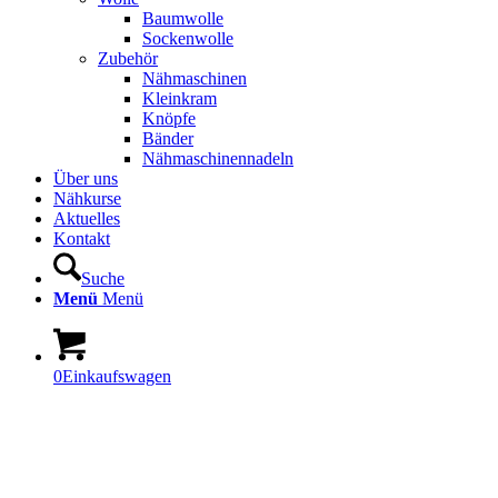
Baumwolle
Sockenwolle
Zubehör
Nähmaschinen
Kleinkram
Knöpfe
Bänder
Nähmaschinennadeln
Über uns
Nähkurse
Aktuelles
Kontakt
Suche
Menü
Menü
0
Einkaufswagen