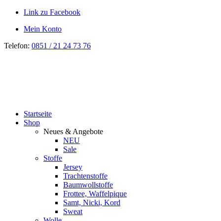
Link zu Facebook
Mein Konto
Telefon:
0851 / 21 24 73 76
Startseite
Shop
Neues & Angebote
NEU
Sale
Stoffe
Jersey
Trachtenstoffe
Baumwollstoffe
Frottee, Waffelpique
Samt, Nicki, Kord
Sweat
Wolle