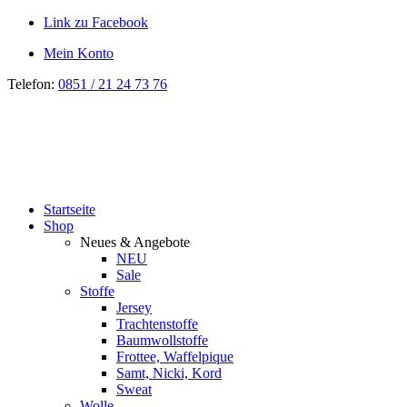
Link zu Facebook
Mein Konto
Telefon:
0851 / 21 24 73 76
Startseite
Shop
Neues & Angebote
NEU
Sale
Stoffe
Jersey
Trachtenstoffe
Baumwollstoffe
Frottee, Waffelpique
Samt, Nicki, Kord
Sweat
Wolle