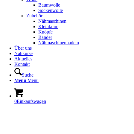
Baumwolle
Sockenwolle
Zubehör
Nähmaschinen
Kleinkram
Knöpfe
Bänder
Nähmaschinennadeln
Über uns
Nähkurse
Aktuelles
Kontakt
Suche
Menü
Menü
0
Einkaufswagen