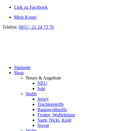
Link zu Facebook
Mein Konto
Telefon:
0851 / 21 24 73 76
Startseite
Shop
Neues & Angebote
NEU
Sale
Stoffe
Jersey
Trachtenstoffe
Baumwollstoffe
Frottee, Waffelpique
Samt, Nicki, Kord
Sweat
Wolle