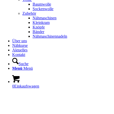
Baumwolle
Sockenwolle
Zubehör
Nähmaschinen
Kleinkram
Knöpfe
Bänder
Nähmaschinennadeln
Über uns
Nähkurse
Aktuelles
Kontakt
Suche
Menü
Menü
0
Einkaufswagen