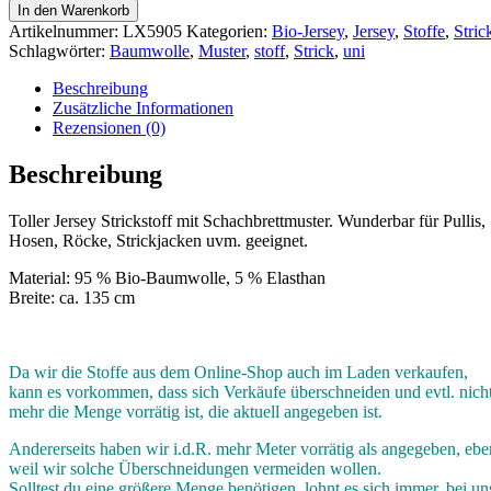
In den Warenkorb
Artikelnummer:
LX5905
Kategorien:
Bio-Jersey
,
Jersey
,
Stoffe
,
Stric
Schlagwörter:
Baumwolle
,
Muster
,
stoff
,
Strick
,
uni
Beschreibung
Zusätzliche Informationen
Rezensionen (0)
Beschreibung
Toller Jersey Strickstoff mit Schachbrettmuster. Wunderbar für Pullis,
Hosen, Röcke, Strickjacken uvm. geeignet.
Material: 95 % Bio-Baumwolle, 5 % Elasthan
Breite: ca. 135 cm
Da wir die Stoffe aus dem Online-Shop auch im Laden verkaufen,
kann es vorkommen, dass sich Verkäufe überschneiden und evtl. nich
mehr die Menge vorrätig ist, die aktuell angegeben ist.
Andererseits haben wir i.d.R. mehr Meter vorrätig als angegeben, ebe
weil wir solche Überschneidungen vermeiden wollen.
Solltest du eine größere Menge benötigen, lohnt es sich immer, bei un