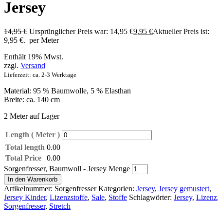
Jersey
14,95
€
Ursprünglicher Preis war: 14,95 €
9,95
€
Aktueller Preis ist:
9,95 €.
per Meter
Enthält 19% Mwst.
zzgl.
Versand
Lieferzeit: ca. 2-3 Werktage
Material: 95 % Baumwolle, 5 % Elasthan
Breite: ca. 140 cm
2 Meter auf Lager
Length ( Meter )
Total length
0.00
Total Price
0.00
Sorgenfresser, Baumwoll - Jersey Menge
In den Warenkorb
Artikelnummer:
Sorgenfresser
Kategorien:
Jersey
,
Jersey gemustert
,
Jersey Kinder
,
Lizenzstoffe
,
Sale
,
Stoffe
Schlagwörter:
Jersey
,
Lizenz
Sorgenfresser
,
Stretch