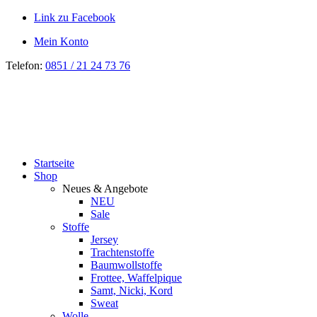
Link zu Facebook
Mein Konto
Telefon:
0851 / 21 24 73 76
Startseite
Shop
Neues & Angebote
NEU
Sale
Stoffe
Jersey
Trachtenstoffe
Baumwollstoffe
Frottee, Waffelpique
Samt, Nicki, Kord
Sweat
Wolle