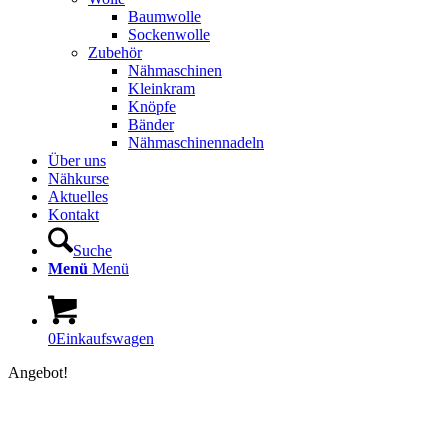
Baumwolle
Sockenwolle
Zubehör
Nähmaschinen
Kleinkram
Knöpfe
Bänder
Nähmaschinennadeln
Über uns
Nähkurse
Aktuelles
Kontakt
Suche
Menü
Menü
0
Einkaufswagen
Angebot!