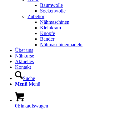
Baumwolle
Sockenwolle
Zubehör
Nähmaschinen
Kleinkram
Knöpfe
Bänder
Nähmaschinennadeln
Über uns
Nähkurse
Aktuelles
Kontakt
Suche
Menü
Menü
0
Einkaufswagen