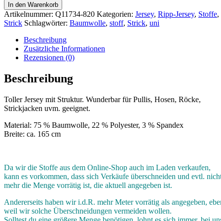
In den Warenkorb
Artikelnummer:
Q11734-820
Kategorien:
Jersey
,
Ripp-Jersey
,
Stoffe
,
Strick
Schlagwörter:
Baumwolle
,
stoff
,
Strick
,
uni
Beschreibung
Zusätzliche Informationen
Rezensionen (0)
Beschreibung
Toller Jersey mit Struktur. Wunderbar für Pullis, Hosen, Röcke,
Strickjacken uvm. geeignet.
Material: 75 % Baumwolle, 22 % Polyester, 3 % Spandex
Breite: ca. 165 cm
Da wir die Stoffe aus dem Online-Shop auch im Laden verkaufen,
kann es vorkommen, dass sich Verkäufe überschneiden und evtl. nich
mehr die Menge vorrätig ist, die aktuell angegeben ist.
Andererseits haben wir i.d.R. mehr Meter vorrätig als angegeben, ebe
weil wir solche Überschneidungen vermeiden wollen.
Solltest du eine größere Menge benötigen, lohnt es sich immer, bei un