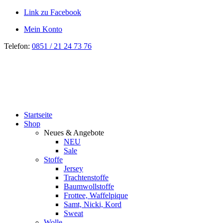
Link zu Facebook
Mein Konto
Telefon:
0851 / 21 24 73 76
Startseite
Shop
Neues & Angebote
NEU
Sale
Stoffe
Jersey
Trachtenstoffe
Baumwollstoffe
Frottee, Waffelpique
Samt, Nicki, Kord
Sweat
Wolle