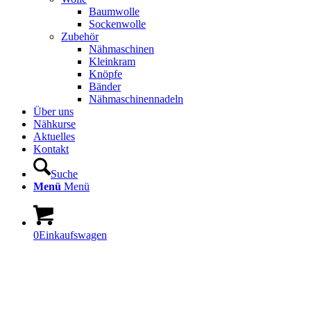
Baumwolle
Sockenwolle
Zubehör
Nähmaschinen
Kleinkram
Knöpfe
Bänder
Nähmaschinennadeln
Über uns
Nähkurse
Aktuelles
Kontakt
Suche
Menü
Menü
0
Einkaufswagen