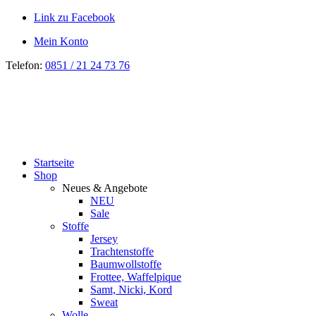
Link zu Facebook
Mein Konto
Telefon:
0851 / 21 24 73 76
Startseite
Shop
Neues & Angebote
NEU
Sale
Stoffe
Jersey
Trachtenstoffe
Baumwollstoffe
Frottee, Waffelpique
Samt, Nicki, Kord
Sweat
Wolle