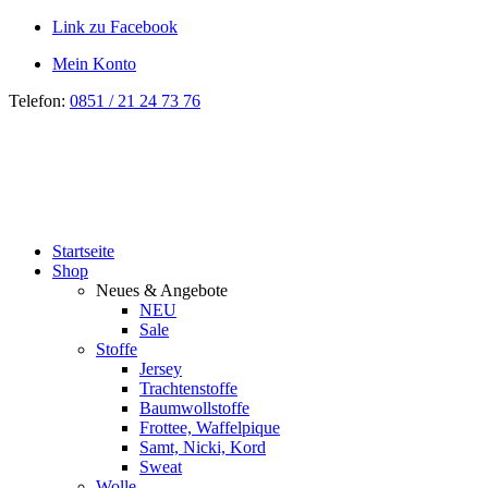
Link zu Facebook
Mein Konto
Telefon:
0851 / 21 24 73 76
Startseite
Shop
Neues & Angebote
NEU
Sale
Stoffe
Jersey
Trachtenstoffe
Baumwollstoffe
Frottee, Waffelpique
Samt, Nicki, Kord
Sweat
Wolle