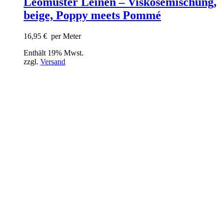
Leomuster Leinen – Viskosemischung,
beige, Poppy meets Pommé
16,95
€
per Meter
Enthält 19% Mwst.
zzgl.
Versand