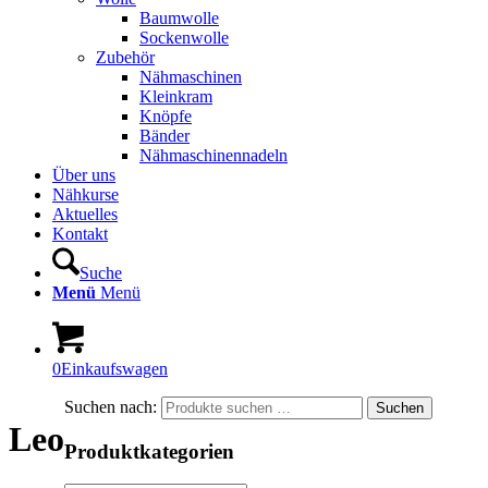
Baumwolle
Sockenwolle
Zubehör
Nähmaschinen
Kleinkram
Knöpfe
Bänder
Nähmaschinennadeln
Über uns
Nähkurse
Aktuelles
Kontakt
Suche
Menü
Menü
0
Einkaufswagen
Suchen nach:
Suchen
Leo
Produktkategorien