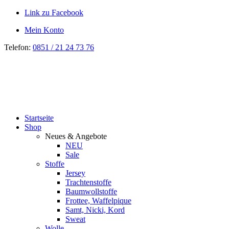
Link zu Facebook
Mein Konto
Telefon:
0851 / 21 24 73 76
Startseite
Shop
Neues & Angebote
NEU
Sale
Stoffe
Jersey
Trachtenstoffe
Baumwollstoffe
Frottee, Waffelpique
Samt, Nicki, Kord
Sweat
Wolle