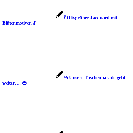
💃 Olivgrüner Jacquard mit
Blütenmotiven 💃
👜 Unsere Taschenparade geht
weiter…. 👜