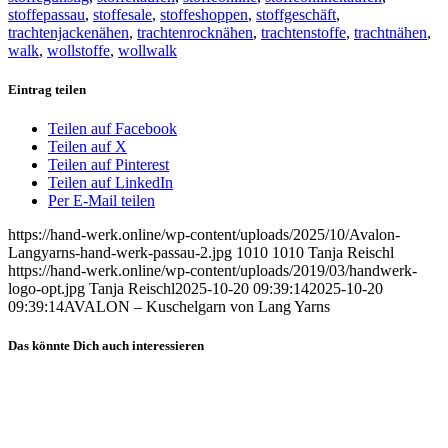
stoffepassau
,
stoffesale
,
stoffeshoppen
,
stoffgeschäft
,
trachtenjackenähen
,
trachtenrocknähen
,
trachtenstoffe
,
trachtnähen
,
walk
,
wollstoffe
,
wollwalk
Eintrag teilen
Teilen auf Facebook
Teilen auf X
Teilen auf Pinterest
Teilen auf LinkedIn
Per E-Mail teilen
https://hand-werk.online/wp-content/uploads/2025/10/Avalon-
Langyarns-hand-werk-passau-2.jpg
1010
1010
Tanja Reischl
https://hand-werk.online/wp-content/uploads/2019/03/handwerk-
logo-opt.jpg
Tanja Reischl
2025-10-20 09:39:14
2025-10-20
09:39:14
AVALON – Kuschelgarn von Lang Yarns
Das könnte Dich auch interessieren