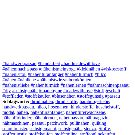
#handwerkpassau
#handarbeit
#handmadewithlove
#nähenmachtspass
#nähenistmeinyoga
#kleidnähen
#viskosestoff
#nähenisttoll
#nähenfüranfänger
#nähenfürmich
#hilco
#nähen
#nähliebe
#nähenistwiezaubernkönnen
#nähenistliebe
#nähenfürmich
#nähenlernen
#nähmaschinenpassau
#diy
#selbstgenäht
#madebyme
#madewithlove
#stoffgeschäft
#stoffladen
#stoffekaufen
#blusenähen
#stoffegünstig
#passau
Schlagworte:
dirndlnähen
,
dirndlstoffe
,
hamburgerliebe
,
handwerkpassau
,
hilco
,
hosenähen
,
kinderstoffe
,
kuschelstoff
,
modal
,
nähen
,
nähenfüranfänger
,
nähenfürerwachsene
,
nähenfürkinder
,
nähenlernen
,
nähenpassau
,
nähmagazin
,
nähmaschinen
,
passau
,
patchwork
,
pullinähen
,
quilting
,
schnittmuster
,
selbstgemacht
,
selbstgenäht
,
stenzo
,
Stoffe
,
stoffegünstig
,
stoffekaufen
,
stoffeonline
,
stoffeonlinekaufen
,