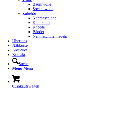
Baumwolle
Sockenwolle
Zubehör
Nähmaschinen
Kleinkram
Knöpfe
Bänder
Nähmaschinennadeln
Über uns
Nähkurse
Aktuelles
Kontakt
Suche
Menü
Menü
0
Einkaufswagen