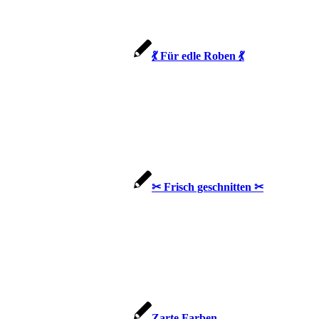
💃 Für edle Roben 💃
✂ Frisch geschnitten ✂
Zarte Farben