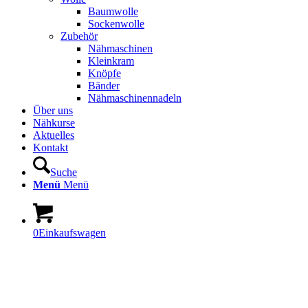
Baumwolle
Sockenwolle
Zubehör
Nähmaschinen
Kleinkram
Knöpfe
Bänder
Nähmaschinennadeln
Über uns
Nähkurse
Aktuelles
Kontakt
Suche
Menü
Menü
0
Einkaufswagen