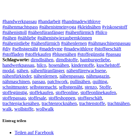
#handwerkpassau
#handarbeit
#handmadewithlove
#nähenmachtspass
#nähenistmeinyoga
#kleidnähen
#viskosestoff
#nähenisttoll
#nähenfüranfänger
#nähenfürmich
#hilco
#nähen
#nähliebe
#nähenistwiezaubernkönnen
#nähenistliebe
#nähenfürmich
#nähenlernen
#nähmaschinenpassau
#diy
#selbstgenäht
#madebyme
#madewithlove
#stoffgeschäft
#stoffladen
#stoffekaufen
#blusenähen
#stoffegünstig
#passau
Schlagworte:
dirndlnähen
,
dirndlstoffe
,
hamburgerliebe
,
handwerkpassau
,
hilco
,
hosenähen
,
kinderstoffe
,
kuschelstoff
,
modal
,
nähen
,
nähenfüranfänger
,
nähenfürerwachsene
,
nähenfürkinder
,
nähenlernen
,
nähenpassau
,
nähmagazin
,
nähmaschinen
,
passau
,
patchwork
,
pullinähen
,
quilting
,
schnittmuster
,
selbstgemacht
,
selbstgenäht
,
stenzo
,
Stoffe
,
stoffegünstig
,
stoffekaufen
,
stoffeonline
,
stoffeonlinekaufen
,
stoffepassau
,
stoffesale
,
stoffeshoppen
,
stoffgeschäft
,
trachtenjackenähen
,
trachtenrocknähen
,
trachtenstoffe
,
trachtnähen
,
walk
,
wollstoffe
,
wollwalk
Eintrag teilen
Teilen auf Facebook