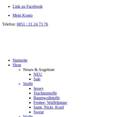
Link zu Facebook
Mein Konto
Telefon:
0851 / 21 24 73 76
Startseite
Shop
Neues & Angebote
NEU
Sale
Stoffe
Jersey
Trachtenstoffe
Baumwollstoffe
Frottee, Waffelpique
Samt, Nicki, Kord
Sweat
Wolle