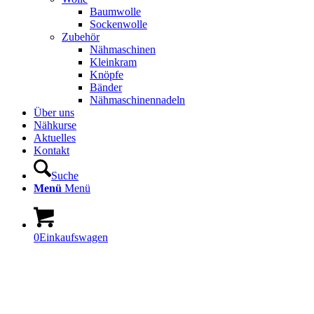
Baumwolle
Sockenwolle
Zubehör
Nähmaschinen
Kleinkram
Knöpfe
Bänder
Nähmaschinennadeln
Über uns
Nähkurse
Aktuelles
Kontakt
Suche
Menü
Menü
0
Einkaufswagen