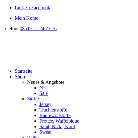
Link zu Facebook
Mein Konto
Telefon:
0851 / 21 24 73 76
Startseite
Shop
Neues & Angebote
NEU
Sale
Stoffe
Jersey
Trachtenstoffe
Baumwollstoffe
Frottee, Waffelpique
Samt, Nicki, Kord
Sweat
Wolle