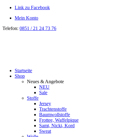
Link zu Facebook
Mein Konto
Telefon:
0851 / 21 24 73 76
Startseite
Shop
Neues & Angebote
NEU
Sale
Stoffe
Jersey
Trachtenstoffe
Baumwollstoffe
Frottee, Waffelpique
Samt, Nicki, Kord
Sweat
Wolle