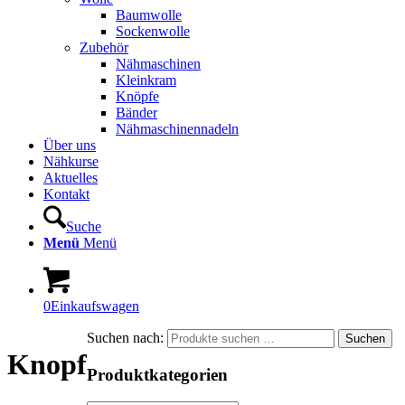
Baumwolle
Sockenwolle
Zubehör
Nähmaschinen
Kleinkram
Knöpfe
Bänder
Nähmaschinennadeln
Über uns
Nähkurse
Aktuelles
Kontakt
Suche
Menü
Menü
0
Einkaufswagen
Suchen nach:
Suchen
Knopf
Produktkategorien