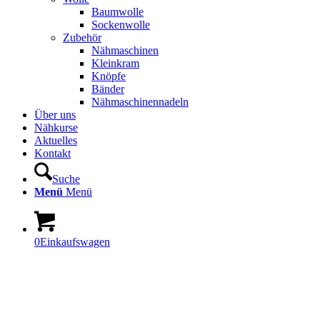
Baumwolle
Sockenwolle
Zubehör
Nähmaschinen
Kleinkram
Knöpfe
Bänder
Nähmaschinennadeln
Über uns
Nähkurse
Aktuelles
Kontakt
Suche
Menü
Menü
0
Einkaufswagen