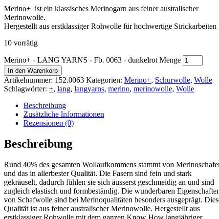
Merino+ ist ein klassisches Merinogarn aus feiner australischer
Merinowolle.
Hergestellt aus erstklassiger Rohwolle für hochwertige Strickarbeiten
10 vorrätig
Merino+ - LANG YARNS - Fb. 0063 - dunkelrot Menge
In den Warenkorb
Artikelnummer:
152.0063
Kategorien:
Merino+
,
Schurwolle
,
Wolle
Schlagwörter:
+
,
lang
,
langyarns
,
merino
,
merinowolle
,
Wolle
Beschreibung
Zusätzliche Informationen
Rezensionen (0)
Beschreibung
Rund 40% des gesamten Wollaufkommens stammt von Merinoschafe
und das in allerbester Qualität. Die Fasern sind fein und stark
gekräuselt, dadurch fühlen sie sich äusserst geschmeidig an und sind
zugleich elastisch und formbeständig. Die wunderbaren Eigenschafte
von Schafwolle sind bei Merinoqualitäten besonders ausgeprägt. Dies
Qualität ist aus feiner australischer Merinowolle. Hergestellt aus
erstklassiger Rohwolle mit dem ganzen Know How langjähriger