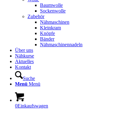
Baumwolle
Sockenwolle
Zubehör
Nähmaschinen
Kleinkram
Knöpfe
Bänder
Nähmaschinennadeln
Über uns
Nähkurse
Aktuelles
Kontakt
Suche
Menü
Menü
0
Einkaufswagen