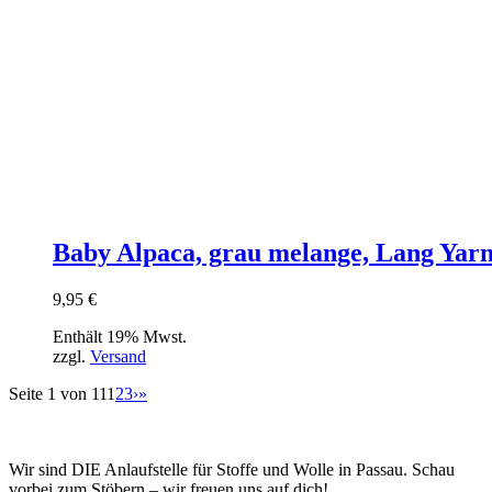
Baby Alpaca, grau melange, Lang Yarn
9,95
€
Enthält 19% Mwst.
zzgl.
Versand
Seite 1 von 11
1
2
3
›
»
Wir sind DIE Anlaufstelle für Stoffe und Wolle in Passau. Schau
vorbei zum Stöbern – wir freuen uns auf dich!