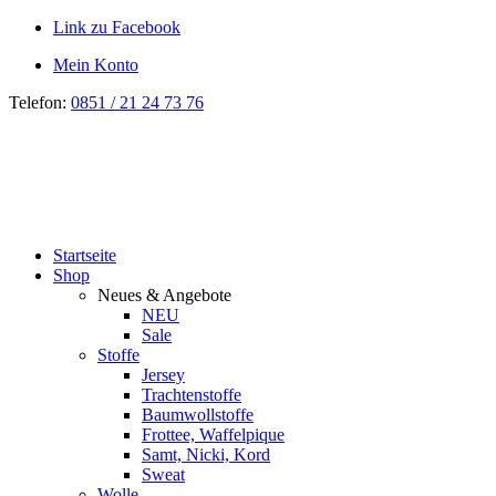
Link zu Facebook
Mein Konto
Telefon:
0851 / 21 24 73 76
Startseite
Shop
Neues & Angebote
NEU
Sale
Stoffe
Jersey
Trachtenstoffe
Baumwollstoffe
Frottee, Waffelpique
Samt, Nicki, Kord
Sweat
Wolle