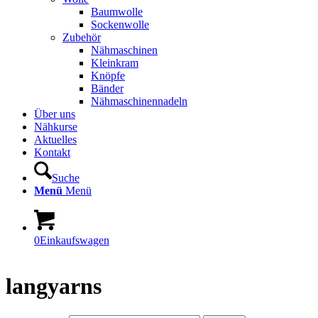
Baumwolle
Sockenwolle
Zubehör
Nähmaschinen
Kleinkram
Knöpfe
Bänder
Nähmaschinennadeln
Über uns
Nähkurse
Aktuelles
Kontakt
Suche
Menü
Menü
0
Einkaufswagen
langyarns