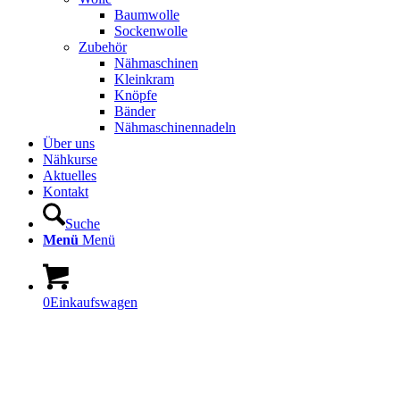
Baumwolle
Sockenwolle
Zubehör
Nähmaschinen
Kleinkram
Knöpfe
Bänder
Nähmaschinennadeln
Über uns
Nähkurse
Aktuelles
Kontakt
Suche
Menü
Menü
0
Einkaufswagen