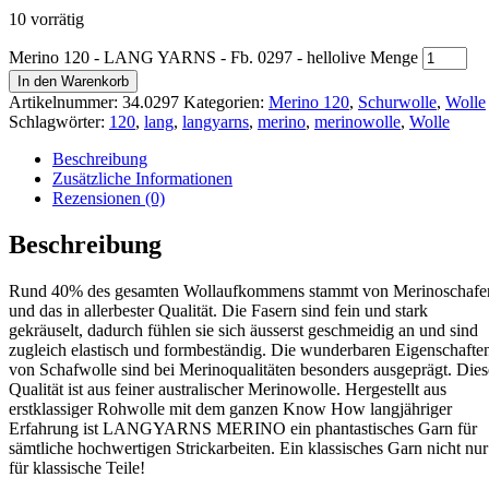
10 vorrätig
Merino 120 - LANG YARNS - Fb. 0297 - hellolive Menge
In den Warenkorb
Artikelnummer:
34.0297
Kategorien:
Merino 120
,
Schurwolle
,
Wolle
Schlagwörter:
120
,
lang
,
langyarns
,
merino
,
merinowolle
,
Wolle
Beschreibung
Zusätzliche Informationen
Rezensionen (0)
Beschreibung
Rund 40% des gesamten Wollaufkommens stammt von Merinoschafe
und das in allerbester Qualität. Die Fasern sind fein und stark
gekräuselt, dadurch fühlen sie sich äusserst geschmeidig an und sind
zugleich elastisch und formbeständig. Die wunderbaren Eigenschafte
von Schafwolle sind bei Merinoqualitäten besonders ausgeprägt. Dies
Qualität ist aus feiner australischer Merinowolle. Hergestellt aus
erstklassiger Rohwolle mit dem ganzen Know How langjähriger
Erfahrung ist LANGYARNS MERINO ein phantastisches Garn für
sämtliche hochwertigen Strickarbeiten. Ein klassisches Garn nicht nur
für klassische Teile!