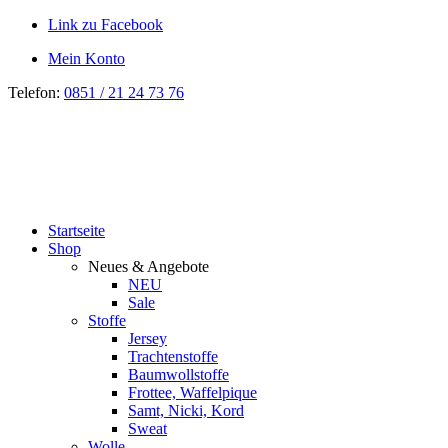
Link zu Facebook
Mein Konto
Telefon:
0851 / 21 24 73 76
Startseite
Shop
Neues & Angebote
NEU
Sale
Stoffe
Jersey
Trachtenstoffe
Baumwollstoffe
Frottee, Waffelpique
Samt, Nicki, Kord
Sweat
Wolle