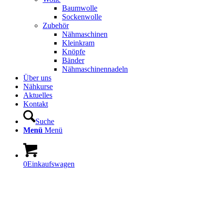
Baumwolle
Sockenwolle
Zubehör
Nähmaschinen
Kleinkram
Knöpfe
Bänder
Nähmaschinennadeln
Über uns
Nähkurse
Aktuelles
Kontakt
Suche
Menü
Menü
0
Einkaufswagen