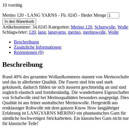
10 vorrätig
Merino 120 - LANG YARNS - Fb. 0245 - flieder Menge
In den Warenkorb
Artikelnummer:
34.0245
Kategorien:
Merino 120
,
Schurwolle
,
Wolle
Schlagwörter:
120
,
lang
,
langyarns
,
merino
,
merinowolle
,
Wolle
Beschreibung
Zusätzliche Informationen
Rezensionen (0)
Beschreibung
Rund 40% des gesamten Wollaufkommens stammt von Merinoschafe
und das in allerbester Qualität. Die Fasern sind fein und stark
gekräuselt, dadurch fühlen sie sich äusserst geschmeidig an und sind
zugleich elastisch und formbeständig. Die wunderbaren Eigenschafte
von Schafwolle sind bei Merinoqualitäten besonders ausgeprägt. Dies
Qualität ist aus feiner australischer Merinowolle. Hergestellt aus
erstklassiger Rohwolle mit dem ganzen Know How langjähriger
Erfahrung ist LANGYARNS MERINO ein phantastisches Garn für
sämtliche hochwertigen Strickarbeiten. Ein klassisches Garn nicht nur
für klassische Teile!