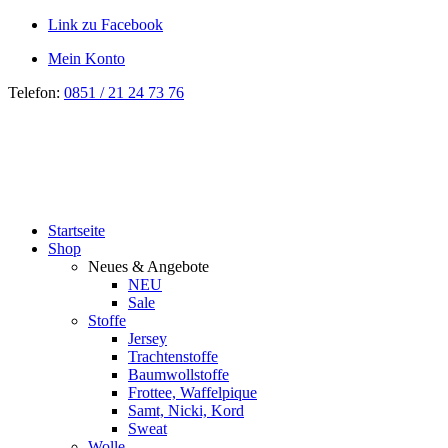
Link zu Facebook
Mein Konto
Telefon:
0851 / 21 24 73 76
Startseite
Shop
Neues & Angebote
NEU
Sale
Stoffe
Jersey
Trachtenstoffe
Baumwollstoffe
Frottee, Waffelpique
Samt, Nicki, Kord
Sweat
Wolle