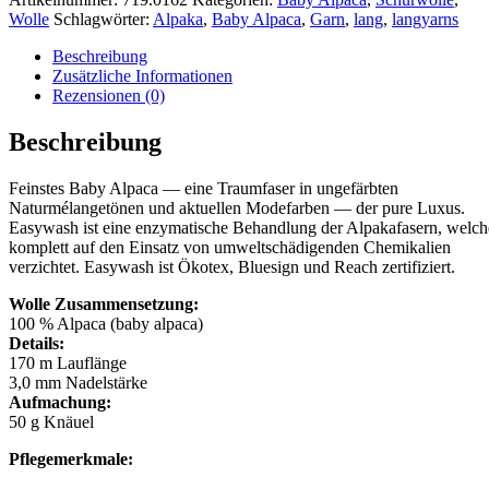
Wolle
Schlagwörter:
Alpaka
,
Baby Alpaca
,
Garn
,
lang
,
langyarns
Beschreibung
Zusätzliche Informationen
Rezensionen (0)
Beschreibung
Feinstes Baby Alpaca — eine Traumfaser in ungefärbten
Naturmélangetönen und aktuellen Modefarben — der pure Luxus.
Easywash ist eine enzymatische Behandlung der Alpakafasern, welch
komplett auf den Einsatz von umweltschädigenden Chemikalien
verzichtet. Easywash ist Ökotex, Bluesign und Reach zertifiziert.
Wolle Zusammensetzung:
100 % Alpaca (baby alpaca)
Details:
170 m Lauflänge
3,0 mm Nadelstärke
Aufmachung:
50 g Knäuel
Pflegemerkmale: