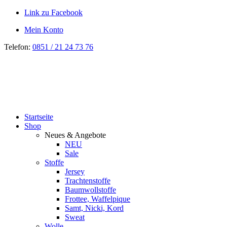
Link zu Facebook
Mein Konto
Telefon:
0851 / 21 24 73 76
Startseite
Shop
Neues & Angebote
NEU
Sale
Stoffe
Jersey
Trachtenstoffe
Baumwollstoffe
Frottee, Waffelpique
Samt, Nicki, Kord
Sweat
Wolle