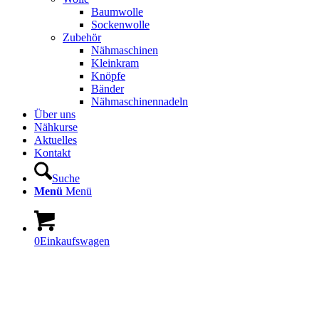
Baumwolle
Sockenwolle
Zubehör
Nähmaschinen
Kleinkram
Knöpfe
Bänder
Nähmaschinennadeln
Über uns
Nähkurse
Aktuelles
Kontakt
Suche
Menü
Menü
0
Einkaufswagen