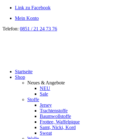
Link zu Facebook
Mein Konto
Telefon:
0851 / 21 24 73 76
Startseite
Shop
Neues & Angebote
NEU
Sale
Stoffe
Jersey
Trachtenstoffe
Baumwollstoffe
Frottee, Waffelpique
Samt, Nicki, Kord
Sweat
Wolle