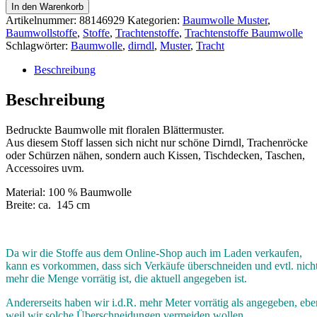
In den Warenkorb
Artikelnummer:
88146929
Kategorien:
Baumwolle Muster
,
Baumwollstoffe
,
Stoffe
,
Trachtenstoffe
,
Trachtenstoffe Baumwolle
Schlagwörter:
Baumwolle
,
dirndl
,
Muster
,
Tracht
Beschreibung
Beschreibung
Bedruckte Baumwolle mit floralen Blättermuster.
Aus diesem Stoff lassen sich nicht nur schöne Dirndl, Trachenröcke
oder Schürzen nähen, sondern auch Kissen, Tischdecken, Taschen,
Accessoires uvm.
Material: 100 % Baumwolle
Breite: ca. 145 cm
Da wir die Stoffe aus dem Online-Shop auch im Laden verkaufen,
kann es vorkommen, dass sich Verkäufe überschneiden und evtl. nich
mehr die Menge vorrätig ist, die aktuell angegeben ist.
Andererseits haben wir i.d.R. mehr Meter vorrätig als angegeben, ebe
weil wir solche Überschneidungen vermeiden wollen.