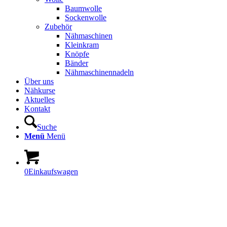
Baumwolle
Sockenwolle
Zubehör
Nähmaschinen
Kleinkram
Knöpfe
Bänder
Nähmaschinennadeln
Über uns
Nähkurse
Aktuelles
Kontakt
Suche
Menü
Menü
0
Einkaufswagen