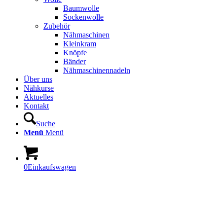
Baumwolle
Sockenwolle
Zubehör
Nähmaschinen
Kleinkram
Knöpfe
Bänder
Nähmaschinennadeln
Über uns
Nähkurse
Aktuelles
Kontakt
Suche
Menü
Menü
0
Einkaufswagen