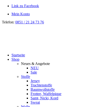
Link zu Facebook
Mein Konto
Telefon:
0851 / 21 24 73 76
Startseite
Shop
Neues & Angebote
NEU
Sale
Stoffe
Jersey
Trachtenstoffe
Baumwollstoffe
Frottee, Waffelpique
Samt, Nicki, Kord
Sweat
Wolle