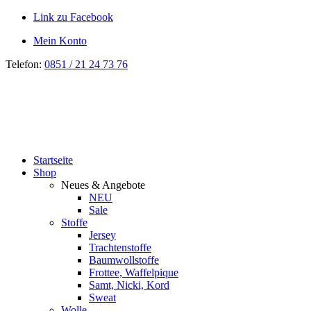
Link zu Facebook
Mein Konto
Telefon:
0851 / 21 24 73 76
Startseite
Shop
Neues & Angebote
NEU
Sale
Stoffe
Jersey
Trachtenstoffe
Baumwollstoffe
Frottee, Waffelpique
Samt, Nicki, Kord
Sweat
Wolle