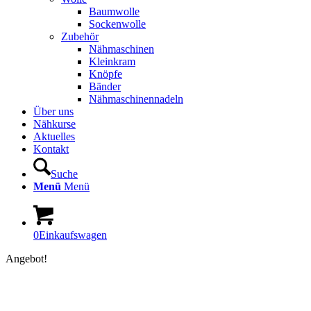
Baumwolle
Sockenwolle
Zubehör
Nähmaschinen
Kleinkram
Knöpfe
Bänder
Nähmaschinennadeln
Über uns
Nähkurse
Aktuelles
Kontakt
Suche
Menü
Menü
0
Einkaufswagen
Angebot!