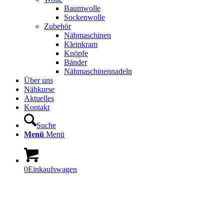
Baumwolle
Sockenwolle
Zubehör
Nähmaschinen
Kleinkram
Knöpfe
Bänder
Nähmaschinennadeln
Über uns
Nähkurse
Aktuelles
Kontakt
Suche
Menü
Menü
0
Einkaufswagen