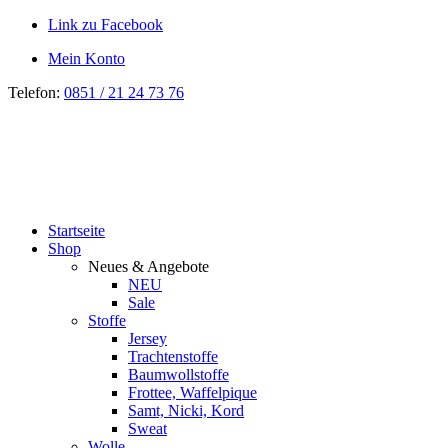
Link zu Facebook
Mein Konto
Telefon:
0851 / 21 24 73 76
Startseite
Shop
Neues & Angebote
NEU
Sale
Stoffe
Jersey
Trachtenstoffe
Baumwollstoffe
Frottee, Waffelpique
Samt, Nicki, Kord
Sweat
Wolle