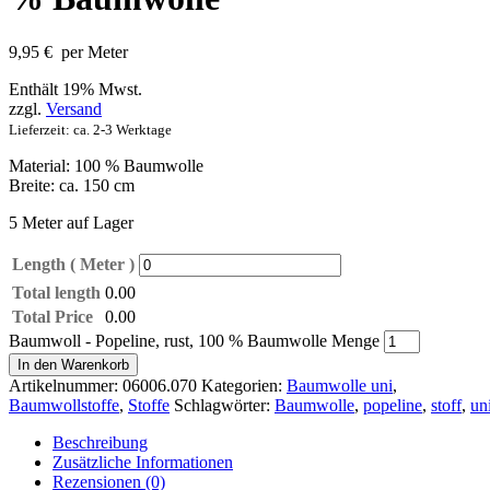
9,95
€
per Meter
Enthält 19% Mwst.
zzgl.
Versand
Lieferzeit: ca. 2-3 Werktage
Material: 100 % Baumwolle
Breite: ca. 150 cm
5 Meter auf Lager
Length ( Meter )
Total length
0.00
Total Price
0.00
Baumwoll - Popeline, rust, 100 % Baumwolle Menge
In den Warenkorb
Artikelnummer:
06006.070
Kategorien:
Baumwolle uni
,
Baumwollstoffe
,
Stoffe
Schlagwörter:
Baumwolle
,
popeline
,
stoff
,
un
Beschreibung
Zusätzliche Informationen
Rezensionen (0)