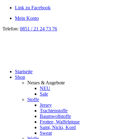
Link zu Facebook
Mein Konto
Telefon:
0851 / 21 24 73 76
Startseite
Shop
Neues & Angebote
NEU
Sale
Stoffe
Jersey
Trachtenstoffe
Baumwollstoffe
Frottee, Waffelpique
Samt, Nicki, Kord
Sweat
Wolle