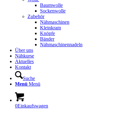
Baumwolle
Sockenwolle
Zubehör
Nähmaschinen
Kleinkram
Knöpfe
Bänder
Nähmaschinennadeln
Über uns
Nähkurse
Aktuelles
Kontakt
Suche
Menü
Menü
0
Einkaufswagen