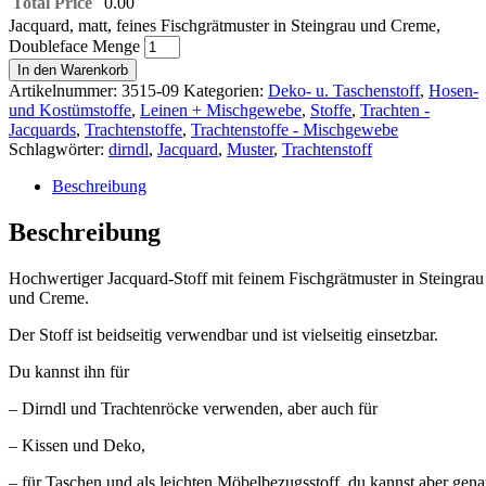
Total Price
0.00
Jacquard, matt, feines Fischgrätmuster in Steingrau und Creme,
Doubleface Menge
In den Warenkorb
Artikelnummer:
3515-09
Kategorien:
Deko- u. Taschenstoff
,
Hosen-
und Kostümstoffe
,
Leinen + Mischgewebe
,
Stoffe
,
Trachten -
Jacquards
,
Trachtenstoffe
,
Trachtenstoffe - Mischgewebe
Schlagwörter:
dirndl
,
Jacquard
,
Muster
,
Trachtenstoff
Beschreibung
Beschreibung
Hochwertiger Jacquard-Stoff mit feinem Fischgrätmuster in Steingrau
und Creme.
Der Stoff ist beidseitig verwendbar und ist vielseitig einsetzbar.
Du kannst ihn für
– Dirndl und Trachtenröcke verwenden, aber auch für
– Kissen und Deko,
– für Taschen und als leichten Möbelbezugsstoff, du kannst aber gen