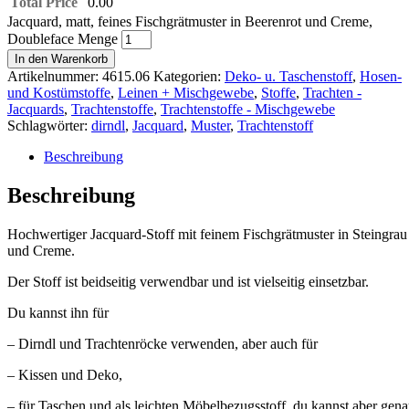
Total Price
0.00
Jacquard, matt, feines Fischgrätmuster in Beerenrot und Creme,
Doubleface Menge
In den Warenkorb
Artikelnummer:
4615.06
Kategorien:
Deko- u. Taschenstoff
,
Hosen-
und Kostümstoffe
,
Leinen + Mischgewebe
,
Stoffe
,
Trachten -
Jacquards
,
Trachtenstoffe
,
Trachtenstoffe - Mischgewebe
Schlagwörter:
dirndl
,
Jacquard
,
Muster
,
Trachtenstoff
Beschreibung
Beschreibung
Hochwertiger Jacquard-Stoff mit feinem Fischgrätmuster in Steingrau
und Creme.
Der Stoff ist beidseitig verwendbar und ist vielseitig einsetzbar.
Du kannst ihn für
– Dirndl und Trachtenröcke verwenden, aber auch für
– Kissen und Deko,
– für Taschen und als leichten Möbelbezugsstoff, du kannst aber gen