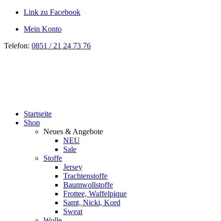
Link zu Facebook
Mein Konto
Telefon:
0851 / 21 24 73 76
Startseite
Shop
Neues & Angebote
NEU
Sale
Stoffe
Jersey
Trachtenstoffe
Baumwollstoffe
Frottee, Waffelpique
Samt, Nicki, Kord
Sweat
Wolle