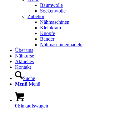
Baumwolle
Sockenwolle
Zubehör
Nähmaschinen
Kleinkram
Knöpfe
Bänder
Nähmaschinennadeln
Über uns
Nähkurse
Aktuelles
Kontakt
Suche
Menü
Menü
0
Einkaufswagen