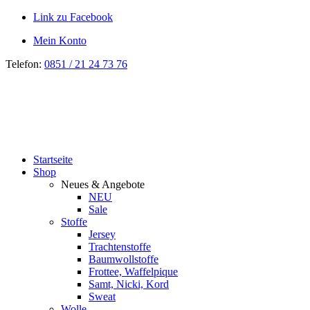
Link zu Facebook
Mein Konto
Telefon:
0851 / 21 24 73 76
Startseite
Shop
Neues & Angebote
NEU
Sale
Stoffe
Jersey
Trachtenstoffe
Baumwollstoffe
Frottee, Waffelpique
Samt, Nicki, Kord
Sweat
Wolle