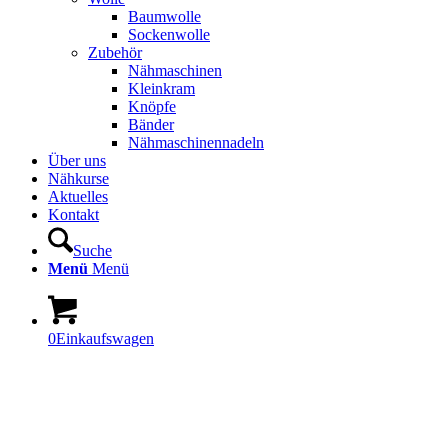
Baumwolle
Sockenwolle
Zubehör
Nähmaschinen
Kleinkram
Knöpfe
Bänder
Nähmaschinennadeln
Über uns
Nähkurse
Aktuelles
Kontakt
Suche
Menü
Menü
0
Einkaufswagen