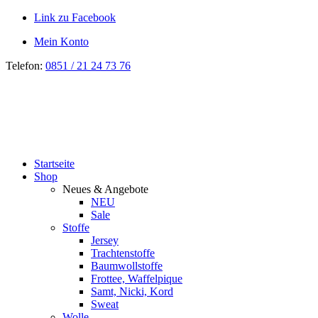
Link zu Facebook
Mein Konto
Telefon:
0851 / 21 24 73 76
Startseite
Shop
Neues & Angebote
NEU
Sale
Stoffe
Jersey
Trachtenstoffe
Baumwollstoffe
Frottee, Waffelpique
Samt, Nicki, Kord
Sweat
Wolle