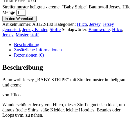
Total Price
0.00
Streifenmuster hellgrau - creme, "Baby Stripe" Baumwoll Jersey, Hil
Menge
In den Warenkorb
Artikelnummer:
A3122/130
Kategorien:
Hilco
,
Jersey
,
Jersey
gemustert
,
Jersey Kinder
,
Stoffe
Schlagwörter:
Baumwolle
,
Hilco
,
Jersey
,
Muster
,
stoff
Beschreibung
Zusätzliche Informationen
Rezensionen (0)
Beschreibung
Baumwoll Jersey „BABY STRIPE“ mit Streifenmuster in hellgrau
und creme
von Hilco
Wunderschöner Jersey von Hilco, dieser Stoff eignet sich ideal, um
daraus freche Shirts, süße Kleider, leichte Hoodies, Beanies oder
Loops uvm. zu nähen.