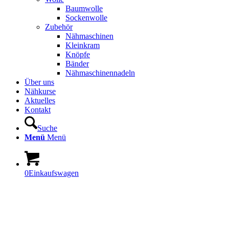
Baumwolle
Sockenwolle
Zubehör
Nähmaschinen
Kleinkram
Knöpfe
Bänder
Nähmaschinennadeln
Über uns
Nähkurse
Aktuelles
Kontakt
Suche
Menü
Menü
0
Einkaufswagen