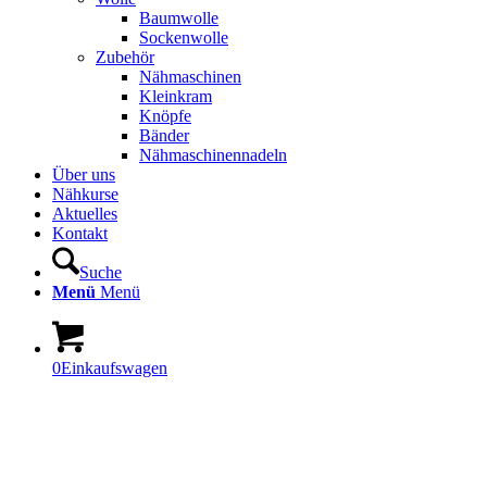
Baumwolle
Sockenwolle
Zubehör
Nähmaschinen
Kleinkram
Knöpfe
Bänder
Nähmaschinennadeln
Über uns
Nähkurse
Aktuelles
Kontakt
Suche
Menü
Menü
0
Einkaufswagen