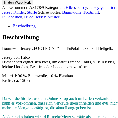
In den Warenkorb
Artikelnummer:
A3178/9
Kategorien:
Hilco
,
Jersey
,
Jersey gemustert
,
Jersey Kinder
,
Stoffe
Schlagwörter:
Baumwolle
,
Footprint
,
Fußabdruck
,
Hilco
,
Jersey
,
Muster
Beschreibung
Beschreibung
Baumwoll Jersey „FOOTPRINT“ mit Fußabdrücken auf Hellgelb.
Jersey von Hilco
Dieser Stoff eignet sich ideal, um daraus freche Shirts, süße Kleider,
leichte Hoodies, Beanies oder Loops uvm. zu nähen.
Material: 90 % Baumwolle, 10 % Elasthan
Breite: ca. 150 cm
Da wir die Stoffe aus dem Online-Shop auch im Laden verkaufen,
kann es vorkommen, dass sich Verkäufe überschneiden und evtl. nich
mehr die Menge vorrätig ist, die aktuell angegeben ist.
Andererseits haben wir i.d.R. mehr Meter vorrätig als angegeben, ebe