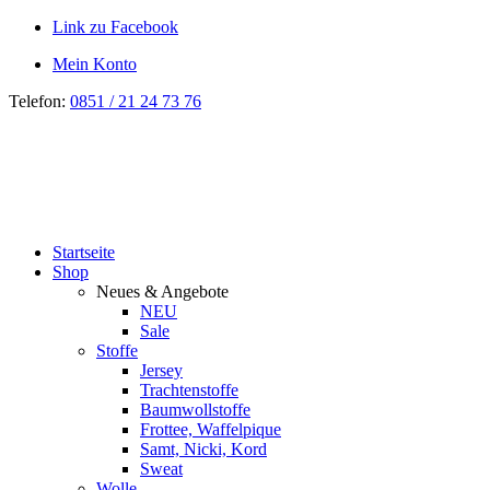
Link zu Facebook
Mein Konto
Telefon:
0851 / 21 24 73 76
Startseite
Shop
Neues & Angebote
NEU
Sale
Stoffe
Jersey
Trachtenstoffe
Baumwollstoffe
Frottee, Waffelpique
Samt, Nicki, Kord
Sweat
Wolle