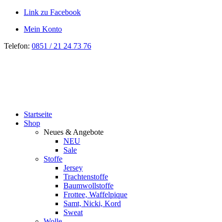
Link zu Facebook
Mein Konto
Telefon:
0851 / 21 24 73 76
Startseite
Shop
Neues & Angebote
NEU
Sale
Stoffe
Jersey
Trachtenstoffe
Baumwollstoffe
Frottee, Waffelpique
Samt, Nicki, Kord
Sweat
Wolle