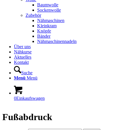
Baumwolle
Sockenwolle
Zubehör
Nähmaschinen
Kleinkram
Knöpfe
Bänder
Nähmaschinennadeln
Über uns
Nähkurse
Aktuelles
Kontakt
Suche
Menü
Menü
0
Einkaufswagen
Fußabdruck