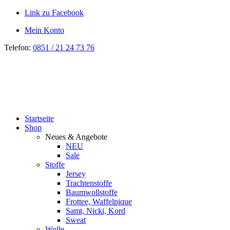
Link zu Facebook
Mein Konto
Telefon:
0851 / 21 24 73 76
Startseite
Shop
Neues & Angebote
NEU
Sale
Stoffe
Jersey
Trachtenstoffe
Baumwollstoffe
Frottee, Waffelpique
Samt, Nicki, Kord
Sweat
Wolle