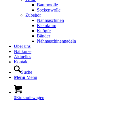
Baumwolle
Sockenwolle
Zubehör
Nähmaschinen
Kleinkram
Knöpfe
Bänder
Nähmaschinennadeln
Über uns
Nähkurse
Aktuelles
Kontakt
Suche
Menü
Menü
0
Einkaufswagen