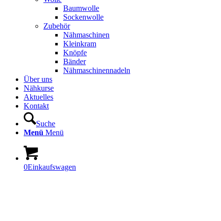
Baumwolle
Sockenwolle
Zubehör
Nähmaschinen
Kleinkram
Knöpfe
Bänder
Nähmaschinennadeln
Über uns
Nähkurse
Aktuelles
Kontakt
Suche
Menü
Menü
0
Einkaufswagen