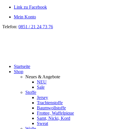
Link zu Facebook
Mein Konto
Telefon:
0851 / 21 24 73 76
Startseite
Shop
Neues & Angebote
NEU
Sale
Stoffe
Jersey
Trachtenstoffe
Baumwollstoffe
Frottee, Waffelpique
Samt, Nicki, Kord
Sweat
Wolle