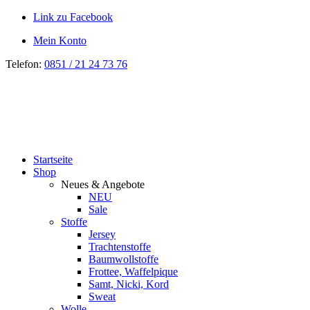
Link zu Facebook
Mein Konto
Telefon:
0851 / 21 24 73 76
Startseite
Shop
Neues & Angebote
NEU
Sale
Stoffe
Jersey
Trachtenstoffe
Baumwollstoffe
Frottee, Waffelpique
Samt, Nicki, Kord
Sweat
Wolle