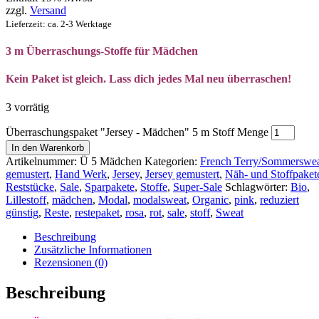
zzgl.
Versand
Lieferzeit: ca. 2-3 Werktage
3 m Überraschungs-Stoffe für Mädchen
Kein Paket ist gleich. Lass dich jedes Mal neu überraschen!
3 vorrätig
Überraschungspaket "Jersey - Mädchen" 5 m Stoff Menge
In den Warenkorb
Artikelnummer:
Ü 5 Mädchen
Kategorien:
French Terry/Sommerswe
gemustert
,
Hand Werk
,
Jersey
,
Jersey gemustert
,
Näh- und Stoffpaket
Reststücke
,
Sale
,
Sparpakete
,
Stoffe
,
Super-Sale
Schlagwörter:
Bio
,
Lillestoff
,
mädchen
,
Modal
,
modalsweat
,
Organic
,
pink
,
reduziert
günstig
,
Reste
,
restepaket
,
rosa
,
rot
,
sale
,
stoff
,
Sweat
Beschreibung
Zusätzliche Informationen
Rezensionen (0)
Beschreibung