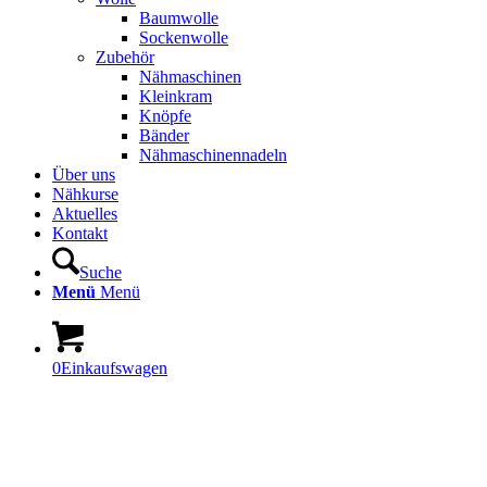
Baumwolle
Sockenwolle
Zubehör
Nähmaschinen
Kleinkram
Knöpfe
Bänder
Nähmaschinennadeln
Über uns
Nähkurse
Aktuelles
Kontakt
Suche
Menü
Menü
0
Einkaufswagen