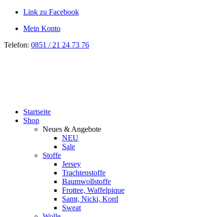
Link zu Facebook
Mein Konto
Telefon:
0851 / 21 24 73 76
Startseite
Shop
Neues & Angebote
NEU
Sale
Stoffe
Jersey
Trachtenstoffe
Baumwollstoffe
Frottee, Waffelpique
Samt, Nicki, Kord
Sweat
Wolle