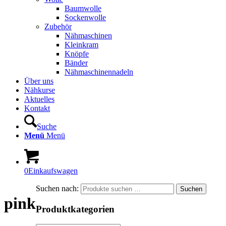
Baumwolle
Sockenwolle
Zubehör
Nähmaschinen
Kleinkram
Knöpfe
Bänder
Nähmaschinennadeln
Über uns
Nähkurse
Aktuelles
Kontakt
Suche
Menü
Menü
0
Einkaufswagen
Suchen nach:
Suchen
pink
Produktkategorien